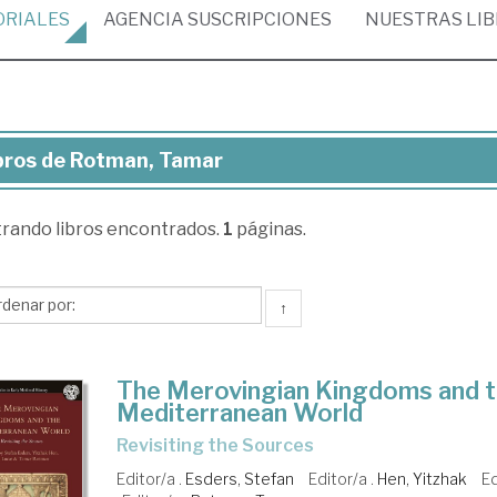
ORIALES
AGENCIA
SUSCRIPCIONES
NUESTRAS
LI
bros de Rotman, Tamar
ros
trando
libros encontrados.
1
páginas.
tman,
mar
↑
The Merovingian Kingdoms and 
Mediterranean World
Revisiting the Sources
Editor/a .
Esders, Stefan
Editor/a .
Hen, Yitzhak
Ed