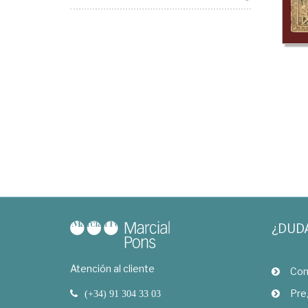
¿DUD
Atención al cliente
Com
Pre
(+34) 91 304 33 03