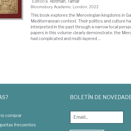
Editor/a .
Rotman, Tamar
Bloomsbury Academic. London, 2022
This book explores the Merovingian kingdoms in Gau
Mediterranean context. Their politics and culture 
interpreted in the past through a narrow local persp
papers in this volume clearly demonstrate, the Me
had complicated and multi-layered ...
AS?
BOLETÍN DE NOVEDAD
o comprar
guntas frecuentes