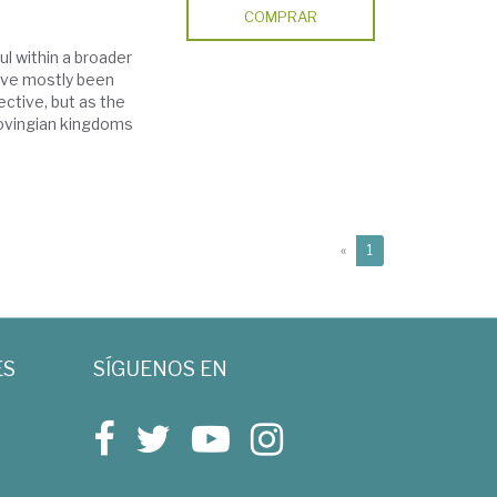
COMPRAR
l within a broader
have mostly been
ective, but as the
rovingian kingdoms
(current)
«
1
ES
SÍGUENOS EN