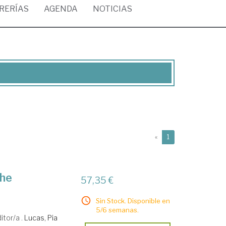
BRERÍAS
AGENDA
NOTICIAS
(current)
«
1
the
57,35 €
Sin Stock. Disponible en
5/6 semanas.
itor/a .
Lucas, Pia