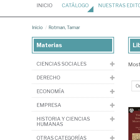
(CURRENT)
INICIO
CATÁLOGO
NUESTRAS
EDIT
Inicio
Rotman, Tamar
Materias
Li
Lib
de
CIENCIAS SOCIALES
Mos
Ro
Ta
DERECHO
ECONOMÍA
EMPRESA
HISTORIA Y CIENCIAS
HUMANAS
OTRAS CATEGORÍAS