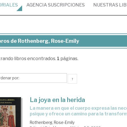
ORIALES
AGENCIA
SUSCRIPCIONES
NUESTRAS
LI
bros de Rothenberg, Rose-Emily
ros
trando
libros encontrados.
1
páginas.
thenberg,
se-
ily
↑
La joya en la herida
la manera en que el cuerpo expresa las necesidades de la
psique y ofrece un camino para la transfor
Rothenberg, Rose-Emily