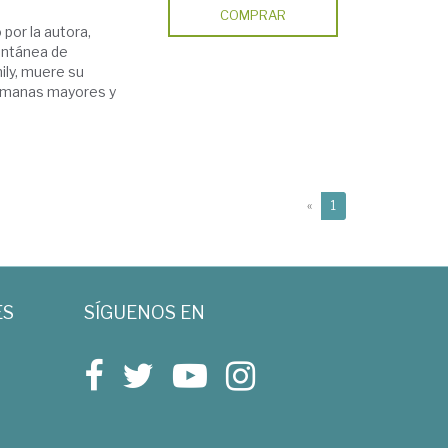
COMPRAR
 por la autora,
pontánea de
ily, muere su
hermanas mayores y
(current)
«
1
ES
SÍGUENOS EN