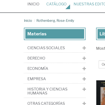
(CURRENT)
INICIO
CATÁLOGO
NUESTRAS
EDIT
Inicio
Rothenberg, Rose-Emily
Materias
Li
Lib
de
CIENCIAS SOCIALES
Mos
Ro
Ro
DERECHO
Em
ECONOMÍA
EMPRESA
HISTORIA Y CIENCIAS
HUMANAS
OTRAS CATEGORÍAS