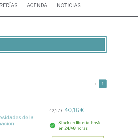
BRERÍAS
AGENDA
NOTICIAS
(current)
«
1
40,16 €
42,27 €
Stock en librería. Envío
mación
en 24/48 horas