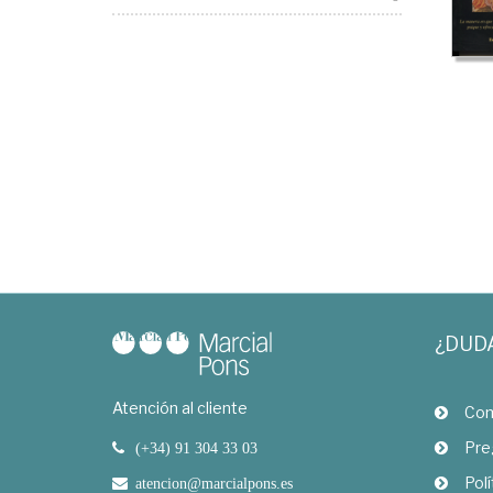
¿DUD
Atención al cliente
Com
Pre
(+34) 91 304 33 03
Polí
atencion@marcialpons.es