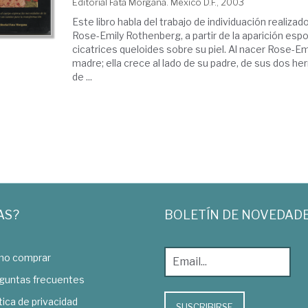
Editorial Fata Morgana. México D.F., 2003
Este libro habla del trabajo de individuación realizado
Rose-Emily Rothenberg, a partir de la aparición es
cicatrices queloides sobre su piel. Al nacer Rose-Em
madre; ella crece al lado de su padre, de sus dos 
de ...
AS?
BOLETÍN DE NOVEDAD
o comprar
guntas frecuentes
tica de privacidad
SUSCRIBIRSE