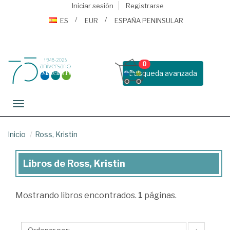
Iniciar sesión
Registrarse
ES
EUR
ESPAÑA PENINSULAR
0
Busqueda avanzada
Toggle navigation
Inicio
Ross, Kristin
Libros de Ross, Kristin
Libros
de
Mostrando
libros encontrados.
1
páginas.
Ross,
Kristin