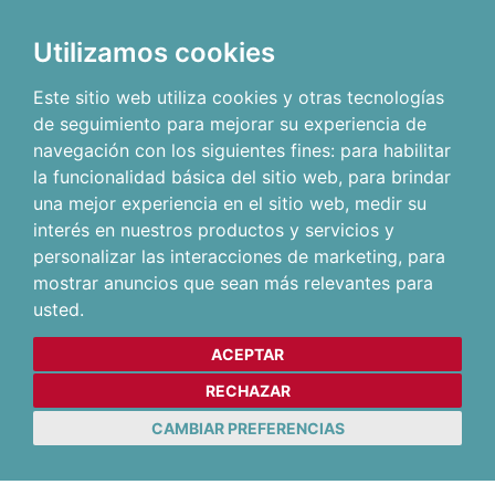
Utilizamos cookies
Este sitio web utiliza cookies y otras tecnologías
de seguimiento para mejorar su experiencia de
navegación con los siguientes fines:
para habilitar
la funcionalidad básica del sitio web
,
para brindar
una mejor experiencia en el sitio web
,
medir su
interés en nuestros productos y servicios y
personalizar las interacciones de marketing
,
para
mostrar anuncios que sean más relevantes para
usted
.
ACEPTAR
RECHAZAR
CAMBIAR PREFERENCIAS