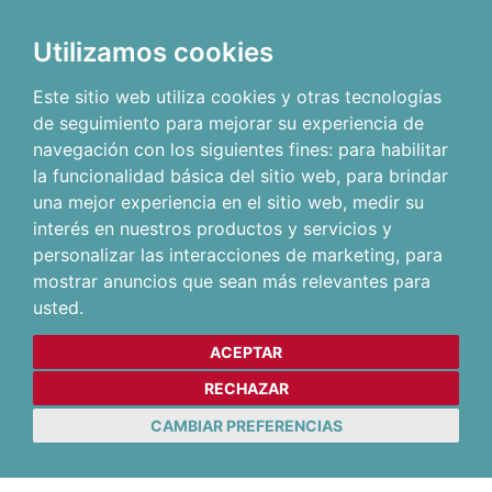
Utilizamos cookies
Este sitio web utiliza cookies y otras tecnologías
de seguimiento para mejorar su experiencia de
navegación con los siguientes fines:
para habilitar
la funcionalidad básica del sitio web
,
para brindar
una mejor experiencia en el sitio web
,
medir su
interés en nuestros productos y servicios y
personalizar las interacciones de marketing
,
para
mostrar anuncios que sean más relevantes para
usted
.
ACEPTAR
RECHAZAR
CAMBIAR PREFERENCIAS