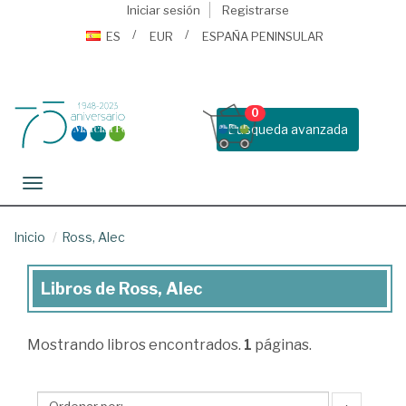
Iniciar sesión
Registrarse
ES
EUR
ESPAÑA PENINSULAR
0
Busqueda avanzada
Toggle navigation
Inicio
Ross, Alec
Libros de Ross, Alec
Libros
de
Mostrando
libros encontrados.
1
páginas.
Ross,
Alec