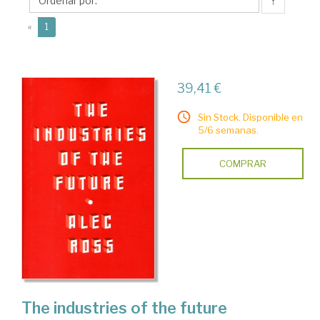
↑
(current)
«
1
39,41 €
Sin Stock. Disponible en
5/6 semanas.
COMPRAR
The industries of the future