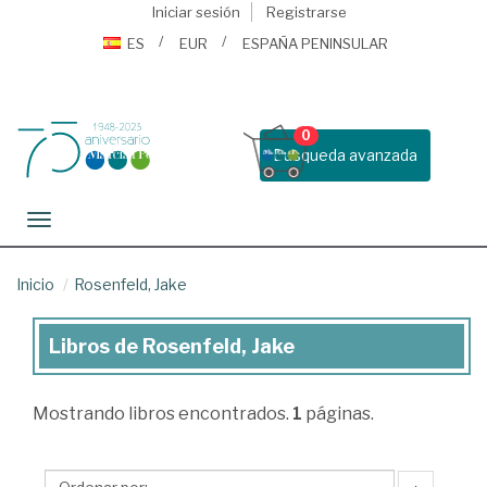
Iniciar sesión
Registrarse
ES
EUR
ESPAÑA PENINSULAR
0
Busqueda avanzada
Toggle navigation
Inicio
Rosenfeld, Jake
Libros de Rosenfeld, Jake
Libros
de
Mostrando
libros encontrados.
1
páginas.
Rosenfeld,
Jake