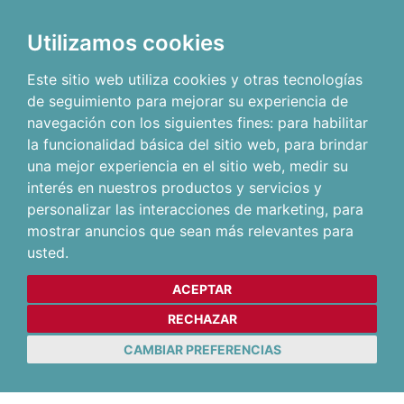
Utilizamos cookies
Este sitio web utiliza cookies y otras tecnologías
de seguimiento para mejorar su experiencia de
navegación con los siguientes fines:
para habilitar
la funcionalidad básica del sitio web
,
para brindar
una mejor experiencia en el sitio web
,
medir su
interés en nuestros productos y servicios y
personalizar las interacciones de marketing
,
para
mostrar anuncios que sean más relevantes para
usted
.
ACEPTAR
RECHAZAR
CAMBIAR PREFERENCIAS