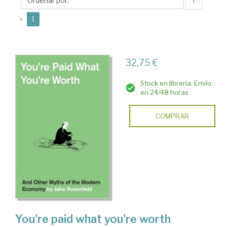
↑
(current)
«
1
32,75 €
Stock en librería. Envío
en 24/48 horas
COMPRAR
You're paid what you're worth