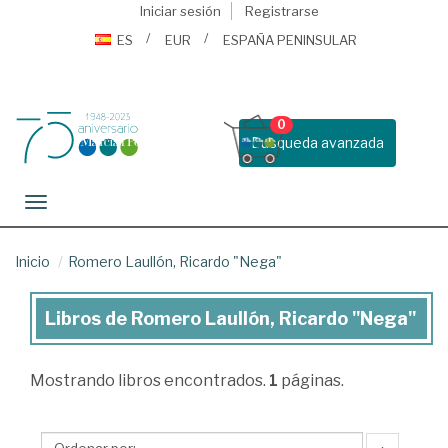
Iniciar sesión
Registrarse
ES
EUR
ESPAÑA PENINSULAR
0
Busqueda avanzada
Toggle navigation
Inicio
Romero Laullón, Ricardo "Nega"
Libros de Romero Laullón, Ricardo "Nega"
Libros
de
Mostrando
libros encontrados.
1
páginas.
Romero
Laullón,