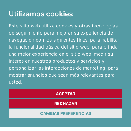
Utilizamos cookies
Este sitio web utiliza cookies y otras tecnologías
de seguimiento para mejorar su experiencia de
navegación con los siguientes fines:
para habilitar
la funcionalidad básica del sitio web
,
para brindar
una mejor experiencia en el sitio web
,
medir su
interés en nuestros productos y servicios y
personalizar las interacciones de marketing
,
para
mostrar anuncios que sean más relevantes para
usted
.
ACEPTAR
RECHAZAR
CAMBIAR PREFERENCIAS