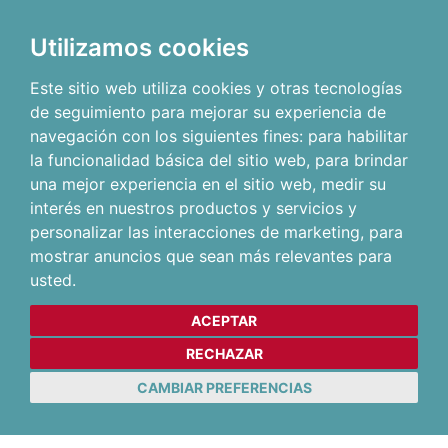
Utilizamos cookies
Este sitio web utiliza cookies y otras tecnologías
de seguimiento para mejorar su experiencia de
navegación con los siguientes fines:
para habilitar
la funcionalidad básica del sitio web
,
para brindar
una mejor experiencia en el sitio web
,
medir su
interés en nuestros productos y servicios y
personalizar las interacciones de marketing
,
para
mostrar anuncios que sean más relevantes para
usted
.
ACEPTAR
RECHAZAR
CAMBIAR PREFERENCIAS