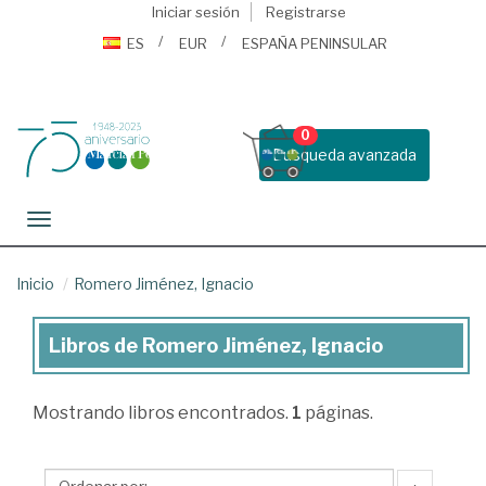
Iniciar sesión
Registrarse
ES
EUR
ESPAÑA PENINSULAR
0
Busqueda avanzada
Toggle navigation
Inicio
Romero Jiménez, Ignacio
Libros de Romero Jiménez, Ignacio
Libros
de
Mostrando
libros encontrados.
1
páginas.
Romero
Jiménez,