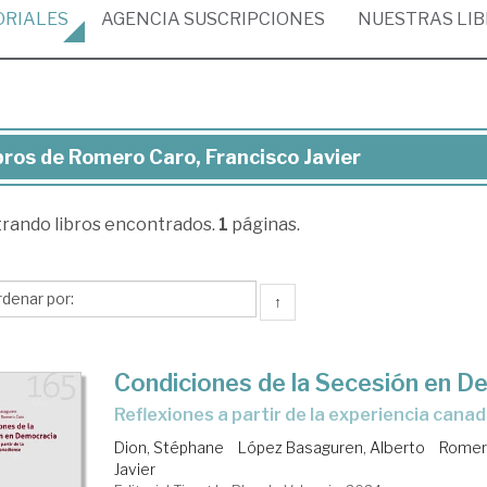
ORIALES
AGENCIA
SUSCRIPCIONES
NUESTRAS
LI
bros de Romero Caro, Francisco Javier
ros
trando
libros encontrados.
1
páginas.
mero
o,
ncisco
↑
ier
Condiciones de la Secesión en D
Reflexiones a partir de la experiencia cana
Dion, Stéphane
López Basaguren, Alberto
Romero
Javier