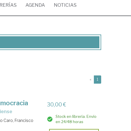
BRERÍAS
AGENDA
NOTICIAS
(current)
«
1
emocracia
30,00 €
diense
Stock en librería. Envío
 Caro, Francisco
en 24/48 horas