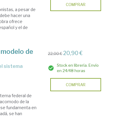
COMPRAR
istas, a pesar de
é debe hacer una
obra ofrece
spañol y el de
n modelo de
20,90 €
22,00 €
Stock en librería. Envío
en 24/48 horas
COMPRAR
istema federal de
y acomodo de la
jo se fundamenta en
nadá, se han