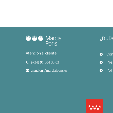
¿DUD
Atención al cliente
Com
Pre
(+34) 91 304 33 03
Polí
atencion@marcialpons.es