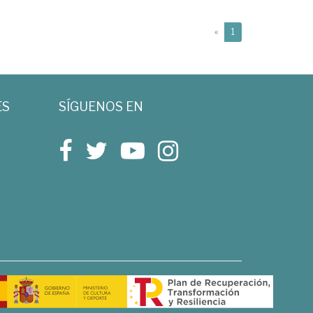
(current)
«
1
ES
SÍGUENOS EN