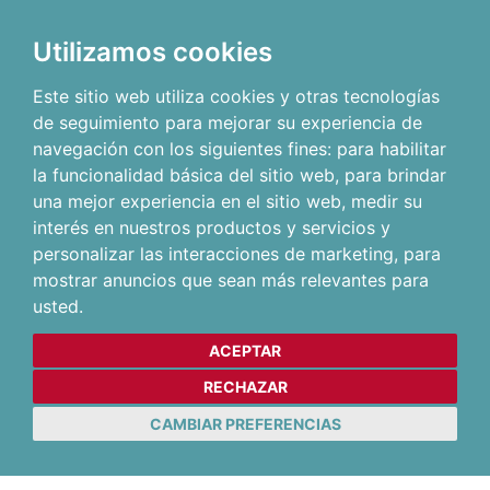
Utilizamos cookies
Este sitio web utiliza cookies y otras tecnologías
de seguimiento para mejorar su experiencia de
navegación con los siguientes fines:
para habilitar
la funcionalidad básica del sitio web
,
para brindar
una mejor experiencia en el sitio web
,
medir su
interés en nuestros productos y servicios y
personalizar las interacciones de marketing
,
para
mostrar anuncios que sean más relevantes para
usted
.
ACEPTAR
RECHAZAR
CAMBIAR PREFERENCIAS