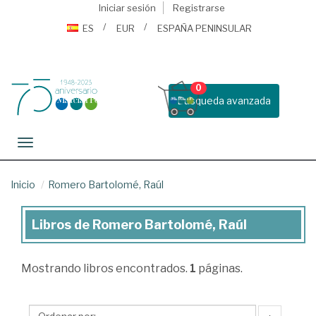
Iniciar sesión
Registrarse
ES
EUR
ESPAÑA PENINSULAR
0
Busqueda avanzada
Toggle navigation
Inicio
Romero Bartolomé, Raúl
Libros de Romero Bartolomé, Raúl
Libros
de
Mostrando
libros encontrados.
1
páginas.
Romero
Bartolomé,