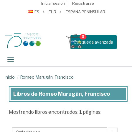
Iniciar sesión
Registrarse
ES
EUR
ESPAÑA PENINSULAR
0
Busqueda avanzada
Toggle navigation
Inicio
Romeo Marugán, Francisco
Libros de Romeo Marugán, Francisco
Libros
de
Mostrando
libros encontrados.
1
páginas.
Romeo
Marugán,