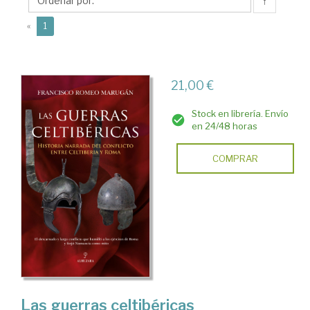
Francisco
↑
(current)
«
1
21,00 €
Stock en librería. Envío
en 24/48 horas
COMPRAR
Las guerras celtibéricas