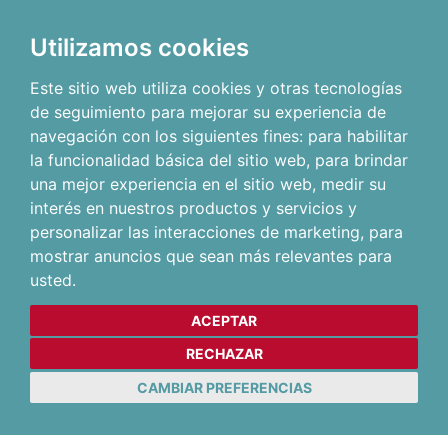
Utilizamos cookies
Este sitio web utiliza cookies y otras tecnologías
de seguimiento para mejorar su experiencia de
navegación con los siguientes fines:
para habilitar
la funcionalidad básica del sitio web
,
para brindar
una mejor experiencia en el sitio web
,
medir su
interés en nuestros productos y servicios y
personalizar las interacciones de marketing
,
para
mostrar anuncios que sean más relevantes para
usted
.
ACEPTAR
RECHAZAR
CAMBIAR PREFERENCIAS