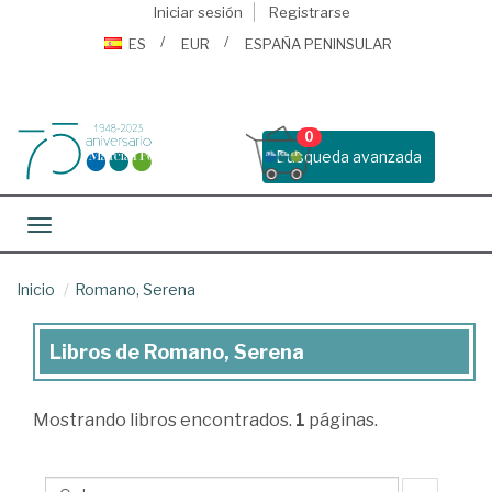
Iniciar sesión
Registrarse
ES
EUR
ESPAÑA PENINSULAR
0
Busqueda avanzada
Toggle navigation
Inicio
Romano, Serena
Libros de Romano, Serena
Libros
de
Mostrando
libros encontrados.
1
páginas.
Romano,
Serena