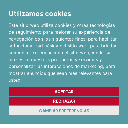
Utilizamos cookies
Este sitio web utiliza cookies y otras tecnologías
de seguimiento para mejorar su experiencia de
navegación con los siguientes fines:
para habilitar
la funcionalidad básica del sitio web
,
para brindar
una mejor experiencia en el sitio web
,
medir su
interés en nuestros productos y servicios y
personalizar las interacciones de marketing
,
para
mostrar anuncios que sean más relevantes para
usted
.
ACEPTAR
RECHAZAR
CAMBIAR PREFERENCIAS