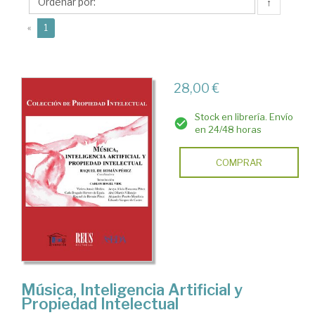
Raquel
↑
de
(current)
«
1
28,00 €
Stock en librería. Envío
en 24/48 horas
COMPRAR
Música, Inteligencia Artificial y
Propiedad Intelectual