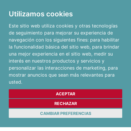
Utilizamos cookies
Este sitio web utiliza cookies y otras tecnologías
de seguimiento para mejorar su experiencia de
navegación con los siguientes fines:
para habilitar
la funcionalidad básica del sitio web
,
para brindar
una mejor experiencia en el sitio web
,
medir su
interés en nuestros productos y servicios y
personalizar las interacciones de marketing
,
para
mostrar anuncios que sean más relevantes para
usted
.
ACEPTAR
RECHAZAR
CAMBIAR PREFERENCIAS