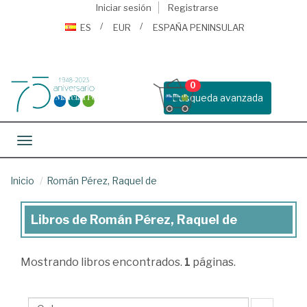
Iniciar sesión
Registrarse
ES
EUR
ESPAÑA PENINSULAR
0
Busqueda avanzada
Toggle navigation
Inicio
Román Pérez, Raquel de
Libros de Román Pérez, Raquel de
Libros
de
Mostrando
libros encontrados.
1
páginas.
Román
Pérez,