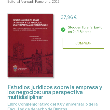
Editorial Aranzadi. Pamplona, 2012
37,96 €
Stock en librería. Envío
en 24/48 horas
COMPRAR
Estudios jurídicos sobre la empresa y
los negocios: una perspectiva
multidisliplinar
Libro Conmemorativo del XXV aniversario de la
Facultad de derecho de Burgos