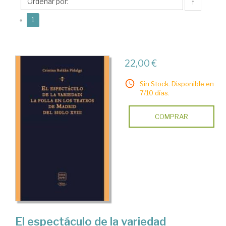
Cristina
↑
(current)
«
1
22,00 €
Sin Stock. Disponible en
7/10 días.
COMPRAR
El espectáculo de la variedad