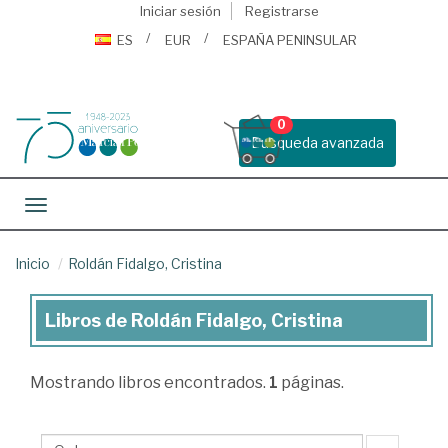
Iniciar sesión
Registrarse
ES
EUR
ESPAÑA PENINSULAR
0
Busqueda avanzada
Toggle navigation
Inicio
Roldán Fidalgo, Cristina
Libros de Roldán Fidalgo, Cristina
Libros
de
Mostrando
libros encontrados.
1
páginas.
Roldán
Fidalgo,