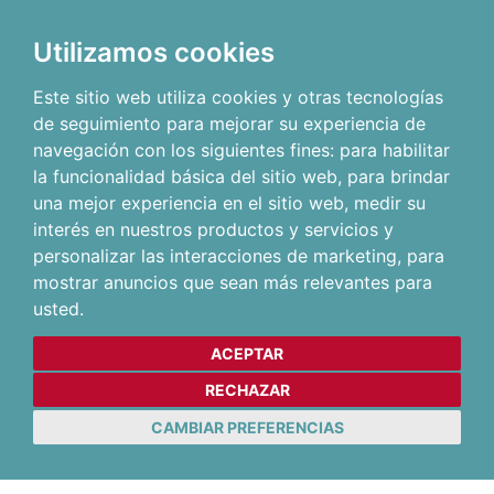
Utilizamos cookies
Este sitio web utiliza cookies y otras tecnologías
de seguimiento para mejorar su experiencia de
navegación con los siguientes fines:
para habilitar
la funcionalidad básica del sitio web
,
para brindar
una mejor experiencia en el sitio web
,
medir su
interés en nuestros productos y servicios y
personalizar las interacciones de marketing
,
para
mostrar anuncios que sean más relevantes para
usted
.
ACEPTAR
RECHAZAR
CAMBIAR PREFERENCIAS