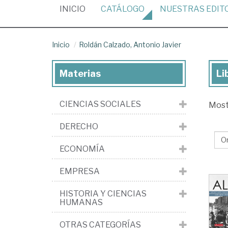
(CURRENT)
INICIO
CATÁLOGO
NUESTRAS
EDIT
Inicio
Roldán Calzado, Antonio Javier
Materias
Li
Lib
de
CIENCIAS SOCIALES
Mos
Ro
Cal
DERECHO
An
ECONOMÍA
Jav
EMPRESA
HISTORIA Y CIENCIAS
HUMANAS
OTRAS CATEGORÍAS