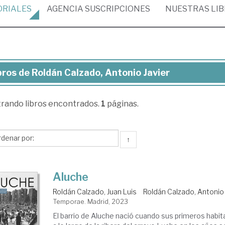
ORIALES
AGENCIA
SUSCRIPCIONES
NUESTRAS
LI
bros de Roldán Calzado, Antonio Javier
ros
trando
libros encontrados.
1
páginas.
ldán
zado,
tonio
↑
ier
Aluche
Roldán Calzado, Juan Luis
Roldán Calzado, Antonio 
Temporae. Madrid, 2023
El barrio de Aluche nació cuando sus primeros habit