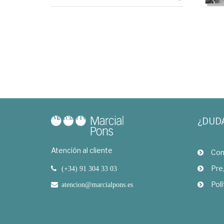
¿DUD
Atención al cliente
Com
Pre
(+34) 91 304 33 03
Polí
atencion@marcialpons.es