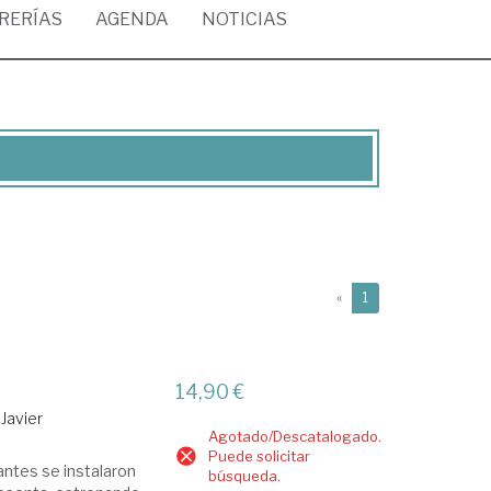
BRERÍAS
AGENDA
NOTICIAS
(current)
«
1
14,90 €
Javier
Agotado/Descatalogado.
Puede solicitar
antes se instalaron
búsqueda.