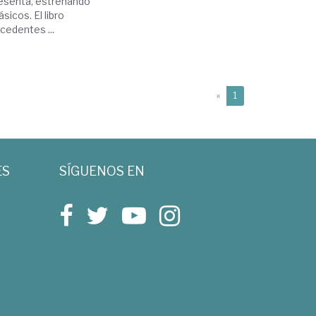
 sesenta, estrenando
sicos. El libro
cedentes ...
(current)
«
1
ES
SÍGUENOS EN