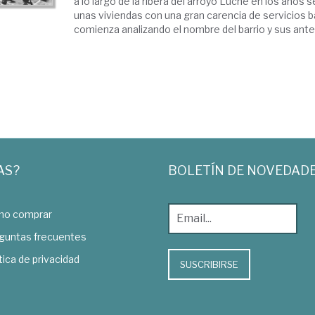
a lo largo de la ribera del arroyo Luche en los años
unas viviendas con una gran carencia de servicios bá
comienza analizando el nombre del barrio y sus ante
AS?
BOLETÍN DE NOVEDAD
o comprar
guntas frecuentes
tica de privacidad
SUSCRIBIRSE