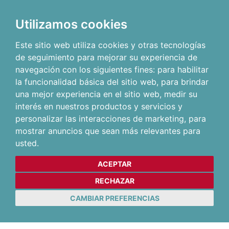
Utilizamos cookies
Este sitio web utiliza cookies y otras tecnologías
de seguimiento para mejorar su experiencia de
navegación con los siguientes fines:
para habilitar
la funcionalidad básica del sitio web
,
para brindar
una mejor experiencia en el sitio web
,
medir su
interés en nuestros productos y servicios y
personalizar las interacciones de marketing
,
para
mostrar anuncios que sean más relevantes para
usted
.
ACEPTAR
RECHAZAR
CAMBIAR PREFERENCIAS