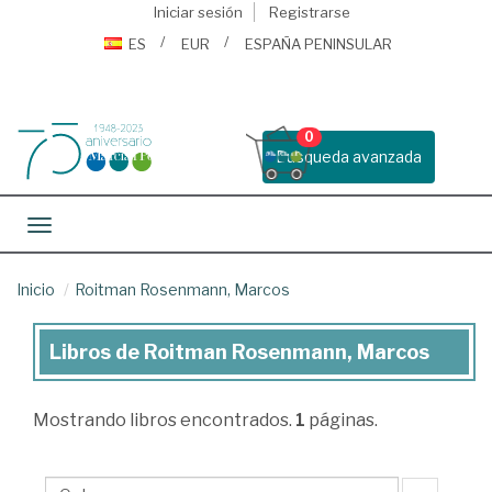
Iniciar sesión
Registrarse
ES
EUR
ESPAÑA PENINSULAR
0
Busqueda avanzada
Toggle navigation
Inicio
Roitman Rosenmann, Marcos
Libros de Roitman Rosenmann, Marcos
Libros
de
Mostrando
libros encontrados.
1
páginas.
Roitman
Rosenmann,