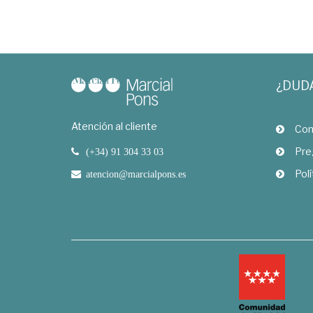
¿DUD
Atención al cliente
Com
Pre
(+34) 91 304 33 03
Polí
atencion@marcialpons.es