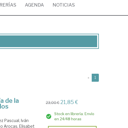
BRERÍAS
AGENDA
NOTICIAS
(current)
«
1
a de la
21,85 €
23,00 €
los
Stock en librería. Envío
en 24/48 horas
z Pascual, Iván
o Arocas, Elisabet