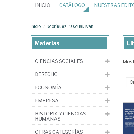
(CURRENT)
INICIO
CATÁLOGO
NUESTRAS
EDIT
Inicio
Rodríguez Pascual, Iván
Materias
Li
Lib
de
CIENCIAS SOCIALES
Mos
Ro
Pas
DERECHO
Ivá
ECONOMÍA
EMPRESA
HISTORIA Y CIENCIAS
HUMANAS
OTRAS CATEGORÍAS