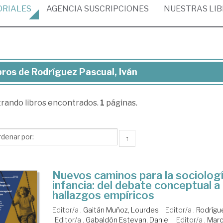
ORIALES
AGENCIA
SUSCRIPCIONES
NUESTRAS
LI
bros de Rodríguez Pascual, Iván
ros
trando
libros encontrados.
1
páginas.
dríguez
cual,
n
↑
Nuevos caminos para la sociologí
infancia: del debate conceptual a 
hallazgos empíricos
Editor/a .
Gaitán Muñoz, Lourdes
Editor/a .
Rodrígue
Editor/a .
Gabaldón Estevan, Daniel
Editor/a .
Marc