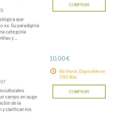
COMPRAR
25
iológica que
lo xx. Su paradigma
 una categoría
iñas y ...
10,00 €
Sin Stock. Disponible en
7/10 días.
007
cioculturales
COMPRAR
 un campo en auge
ación de la
y clarifican los