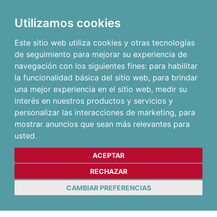
Utilizamos cookies
Este sitio web utiliza cookies y otras tecnologías
de seguimiento para mejorar su experiencia de
navegación con los siguientes fines:
para habilitar
la funcionalidad básica del sitio web
,
para brindar
una mejor experiencia en el sitio web
,
medir su
interés en nuestros productos y servicios y
personalizar las interacciones de marketing
,
para
mostrar anuncios que sean más relevantes para
usted
.
ACEPTAR
RECHAZAR
CAMBIAR PREFERENCIAS