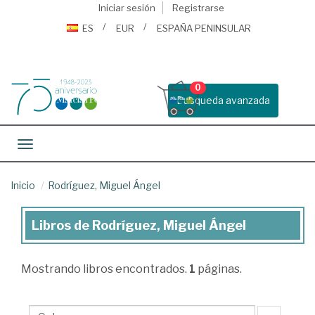
Iniciar sesión
Registrarse
ES
EUR
ESPAÑA PENINSULAR
0
Busqueda avanzada
Toggle navigation
Inicio
Rodríguez, Miguel Ángel
Libros de Rodríguez, Miguel Ángel
Libros
de
Mostrando
libros encontrados.
1
páginas.
Rodríguez,
Miguel