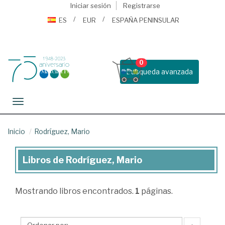
Iniciar sesión
Registrarse
ES
EUR
ESPAÑA PENINSULAR
0
Busqueda avanzada
Toggle navigation
Inicio
Rodríguez, Mario
Libros de Rodríguez, Mario
Libros
de
Mostrando
libros encontrados.
1
páginas.
Rodríguez,
Mario