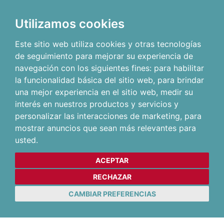
Utilizamos cookies
Este sitio web utiliza cookies y otras tecnologías
de seguimiento para mejorar su experiencia de
navegación con los siguientes fines:
para habilitar
la funcionalidad básica del sitio web
,
para brindar
una mejor experiencia en el sitio web
,
medir su
interés en nuestros productos y servicios y
personalizar las interacciones de marketing
,
para
mostrar anuncios que sean más relevantes para
usted
.
ACEPTAR
RECHAZAR
CAMBIAR PREFERENCIAS