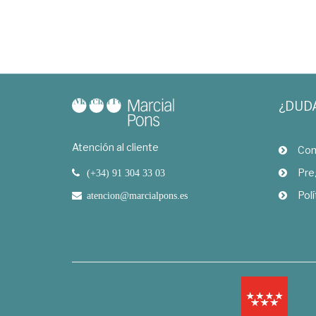
¿DUD
Atención al cliente
Com
Pre
(+34) 91 304 33 03
Polí
atencion@marcialpons.es