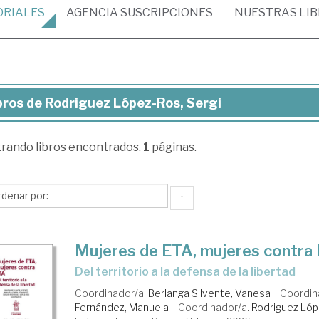
ORIALES
AGENCIA
SUSCRIPCIONES
NUESTRAS
LI
bros de Rodriguez López-Ros, Sergi
ros
trando
libros encontrados.
1
páginas.
driguez
pez-
,
↑
gi
Mujeres de ETA, mujeres contra
Del territorio a la defensa de la libertad
Coordinador/a.
Berlanga Silvente, Vanesa
Coordin
Fernández, Manuela
Coordinador/a.
Rodriguez Lóp