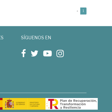
(current)
«
1
ES
SÍGUENOS EN