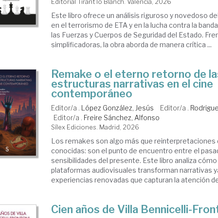
Editorial Tirant lo Blanch. Valencia, 2026
Este libro ofrece un análisis riguroso y novedoso del
en el terrorismo de ETA y en la lucha contra la band
las Fuerzas y Cuerpos de Seguridad del Estado. Fre
simplificadoras, la obra aborda de manera crítica ...
Remake o el eterno retorno de la
estructuras narrativas en el cine
contemporáneo
Editor/a .
López González, Jesús
Editor/a .
Rodrigue
Editor/a .
Freire Sánchez, Alfonso
Sílex Ediciones. Madrid, 2026
Los remakes son algo más que reinterpretaciones d
conocidas: son el punto de encuentro entre el pasad
sensibilidades del presente. Este libro analiza cómo 
plataformas audiovisuales transforman narrativas y
experiencias renovadas que capturan la atención de 
Cien años de Villa Bennicelli-Fron