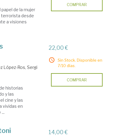
COMPRAR
 papel de la mujer
a terrorista desde
nte a visiones
s
22,00 €
Sin Stock. Disponible en
7/10 días.
z López-Ros, Sergi
COMPRAR
e historias
o y las
el cine y las
a vividas en
...
toni
14,00 €