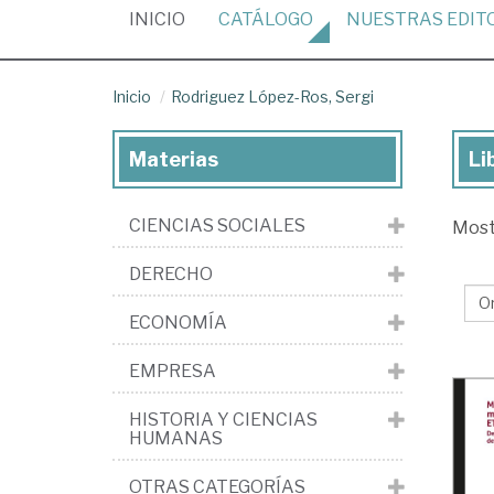
(CURRENT)
INICIO
CATÁLOGO
NUESTRAS
EDIT
Inicio
Rodriguez López-Ros, Sergi
Materias
Li
Lib
de
CIENCIAS SOCIALES
Mos
Ro
Ló
DERECHO
Ros
ECONOMÍA
Ser
EMPRESA
HISTORIA Y CIENCIAS
HUMANAS
OTRAS CATEGORÍAS