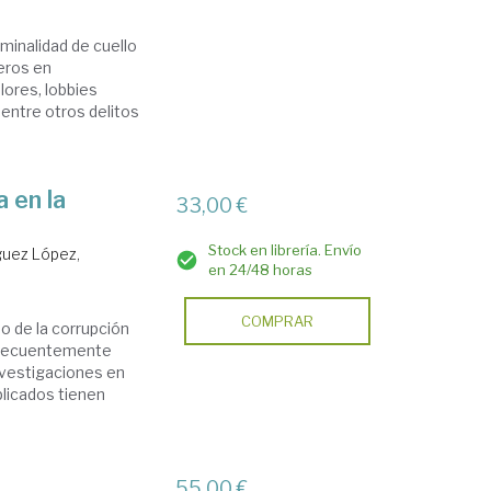
minalidad de cuello
eros en
lores, lobbies
, entre otros delitos
 en la
33,00 €
Stock en librería. Envío
guez López,
en 24/48 horas
COMPRAR
o de la corrupción
 frecuentemente
 investigaciones en
plicados tienen
55,00 €