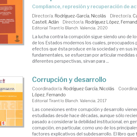
compliance, represión y recuperación de ac
Director/a.
Rodríguez-García, Nicolás
Director/a.
Ca
Castell, Adán
Director/a.
Rodríguez López, Fernan
Editorial Tirant lo Blanch. Valencia, 2020
La lucha contra la corrupción sigue siendo uno de l
de los Estados modernos los cuales, preocupados p
efectos que ésta produce en la sociedad y en sus i
fundamentales, se esfuerzan por articular medidas
diferentes perspectivas, sirvan para ...
Corrupción y desarrollo
Coordinador/a.
Rodríguez García, Nicolás
Coordina
López, Fernando
Editorial Tirant lo Blanch. Valencia, 2017
Las conexiones entre corrupción y desarrollo viene
estudiadas desde hace décadas, aunque sólo reci
pasado a considerar la debilidad institucional, en gene
corrupción, en particular, como uno de los principal
factores explicativos del subdesarrollo. El libro que t