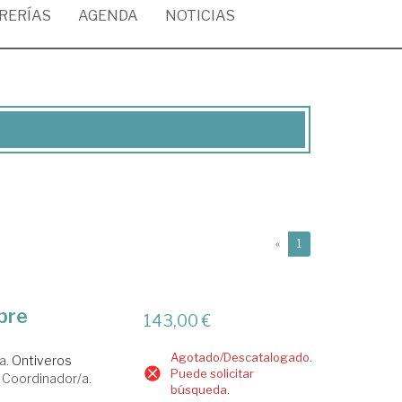
BRERÍAS
AGENDA
NOTICIAS
(current)
«
1
bre
143,00 €
Agotado/Descatalogado.
a.
Ontiveros
Puede solicitar
Coordinador/a.
búsqueda.