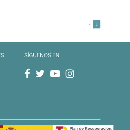
(current)
«
1
ES
SÍGUENOS EN