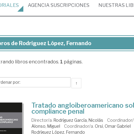
ORIALES
AGENCIA
SUSCRIPCIONES
NUESTRAS
LI
bros de Rodríguez López, Fernando
ros
trando
libros encontrados.
1
páginas.
dríguez
ez,
rnando
↑
Tratado angloiberoamericano so
compliance penal
Director/a.
Rodríguez García, Nicolás
Coordinador/
Alonso, Miguel
Coordinador/a.
Orsi, Omar Gabriel
Rodríguez López, Fernando