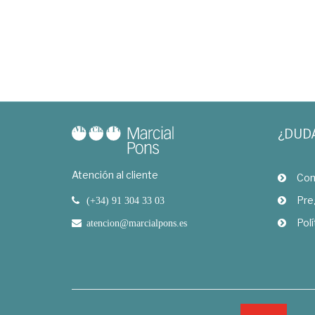
¿DUD
Atención al cliente
Com
Pre
(+34) 91 304 33 03
Polí
atencion@marcialpons.es