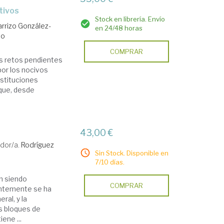
tivos
Stock en librería. Envío
rrizo González-
en 24/48 horas
do
COMPRAR
os retos pendientes
or los nocivos
nstituciones
 que, desde
43,00 €
dor/a.
Rodríguez
Sin Stock. Disponible en
7/10 días.
n siendo
COMPRAR
entemente se ha
ral, y la
es bloques de
iene ...