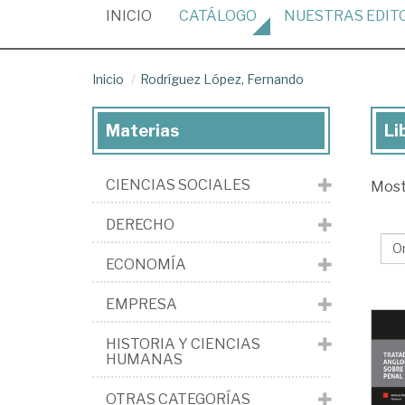
(CURRENT)
INICIO
CATÁLOGO
NUESTRAS
EDIT
Inicio
Rodríguez López, Fernando
Materias
Li
Lib
de
CIENCIAS SOCIALES
Mos
Ro
Lóp
DERECHO
Fe
ECONOMÍA
EMPRESA
HISTORIA Y CIENCIAS
HUMANAS
OTRAS CATEGORÍAS