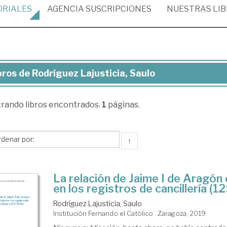
ORIALES
AGENCIA
SUSCRIPCIONES
NUESTRAS
LI
bros de Rodríguez Lajusticia, Saulo
ros
trando
libros encontrados.
1
páginas.
dríguez
usticia,
ulo
↑
La relación de Jaime I de Aragón 
en los registros de cancillería (
Rodríguez Lajusticia, Saulo
Institución Fernando el Católico . Zaragoza, 2019