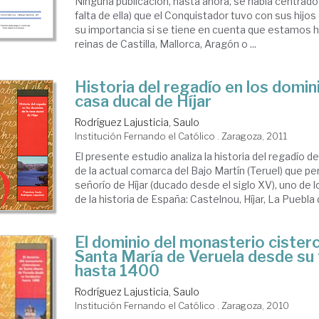
Ninguna publicación, hasta ahora, se había centrado 
falta de ella) que el Conquistador tuvo con sus hijos e
su importancia si se tiene en cuenta que estamos h
reinas de Castilla, Mallorca, Aragón o ...
Historia del regadío en los domin
casa ducal de Híjar
Rodríguez Lajusticia, Saulo
Institución Fernando el Católico . Zaragoza, 2011
El presente estudio analiza la historia del regadío d
de la actual comarca del Bajo Martín (Teruel) que pe
señorío de Híjar (ducado desde el siglo XV), uno de
de la historia de España: Castelnou, Híjar, La Puebla d
El dominio del monasterio cister
Santa María de Veruela desde su
hasta 1400
Rodríguez Lajusticia, Saulo
Institución Fernando el Católico . Zaragoza, 2010