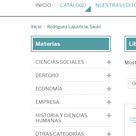
(CURRENT)
INICIO
CATÁLOGO
NUESTRAS
EDIT
Inicio
Rodríguez Lajusticia, Saulo
Materias
Li
Lib
de
CIENCIAS SOCIALES
Mos
Ro
Laj
DERECHO
Sa
ECONOMÍA
EMPRESA
HISTORIA Y CIENCIAS
HUMANAS
OTRAS CATEGORÍAS