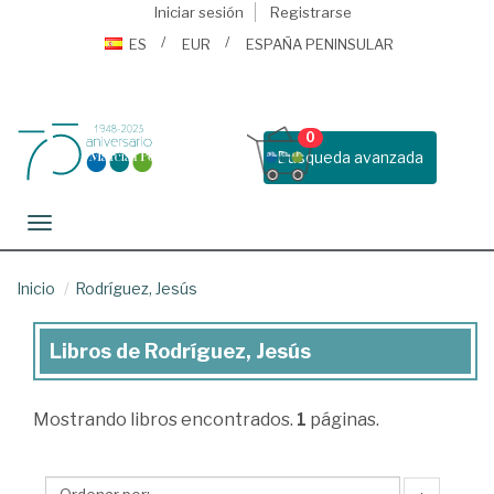
Iniciar sesión
Registrarse
ES
EUR
ESPAÑA PENINSULAR
0
Busqueda avanzada
Toggle navigation
Inicio
Rodríguez, Jesús
Libros de Rodríguez, Jesús
Libros
de
Mostrando
libros encontrados.
1
páginas.
Rodríguez,
Jesús