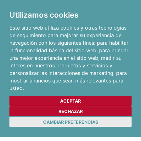
Utilizamos cookies
Este sitio web utiliza cookies y otras tecnologías
de seguimiento para mejorar su experiencia de
navegación con los siguientes fines:
para habilitar
la funcionalidad básica del sitio web
,
para brindar
una mejor experiencia en el sitio web
,
medir su
interés en nuestros productos y servicios y
personalizar las interacciones de marketing
,
para
mostrar anuncios que sean más relevantes para
usted
.
ACEPTAR
RECHAZAR
CAMBIAR PREFERENCIAS