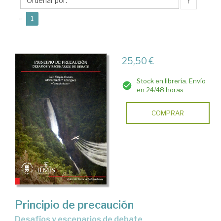
Amparo
↑
(current)
«
1
25,50 €
Stock en librería. Envío
en 24/48 horas
COMPRAR
Principio de precaución
desafíos y escenarios de debate