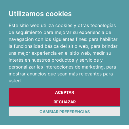
Utilizamos cookies
Este sitio web utiliza cookies y otras tecnologías
de seguimiento para mejorar su experiencia de
navegación con los siguientes fines:
para habilitar
la funcionalidad básica del sitio web
,
para brindar
una mejor experiencia en el sitio web
,
medir su
interés en nuestros productos y servicios y
personalizar las interacciones de marketing
,
para
mostrar anuncios que sean más relevantes para
usted
.
ACEPTAR
RECHAZAR
CAMBIAR PREFERENCIAS