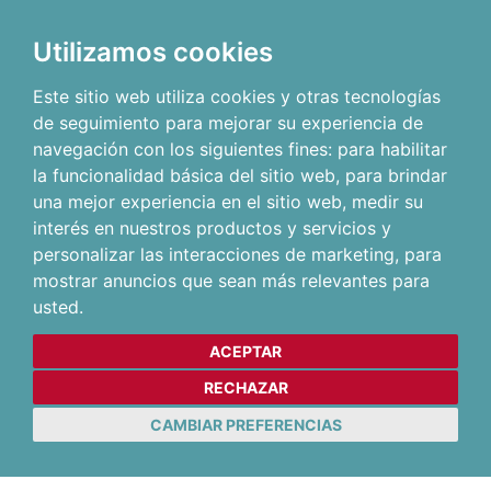
Utilizamos cookies
Este sitio web utiliza cookies y otras tecnologías
de seguimiento para mejorar su experiencia de
navegación con los siguientes fines:
para habilitar
la funcionalidad básica del sitio web
,
para brindar
una mejor experiencia en el sitio web
,
medir su
interés en nuestros productos y servicios y
personalizar las interacciones de marketing
,
para
mostrar anuncios que sean más relevantes para
usted
.
ACEPTAR
RECHAZAR
CAMBIAR PREFERENCIAS