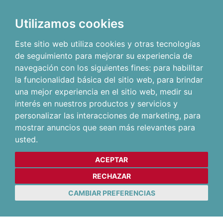
Utilizamos cookies
Este sitio web utiliza cookies y otras tecnologías
de seguimiento para mejorar su experiencia de
navegación con los siguientes fines:
para habilitar
la funcionalidad básica del sitio web
,
para brindar
una mejor experiencia en el sitio web
,
medir su
interés en nuestros productos y servicios y
personalizar las interacciones de marketing
,
para
mostrar anuncios que sean más relevantes para
usted
.
ACEPTAR
RECHAZAR
CAMBIAR PREFERENCIAS