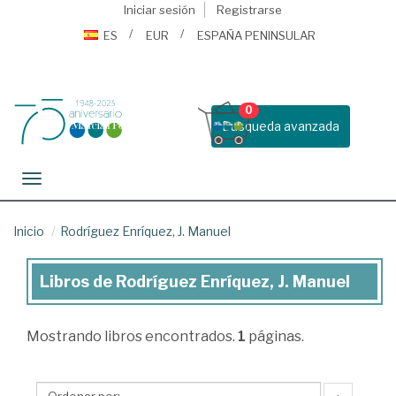
Iniciar sesión
Registrarse
ES
EUR
ESPAÑA PENINSULAR
0
Busqueda avanzada
Toggle navigation
Inicio
Rodríguez Enríquez, J. Manuel
Libros de Rodríguez Enríquez, J. Manuel
Libros
de
Mostrando
libros encontrados.
1
páginas.
Rodríguez
Enríquez,