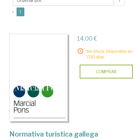
J.
↑
Manuel
(current)
«
1
14,00 €
Sin Stock. Disponible en
7/10 días.
COMPRAR
Normativa turistica gallega