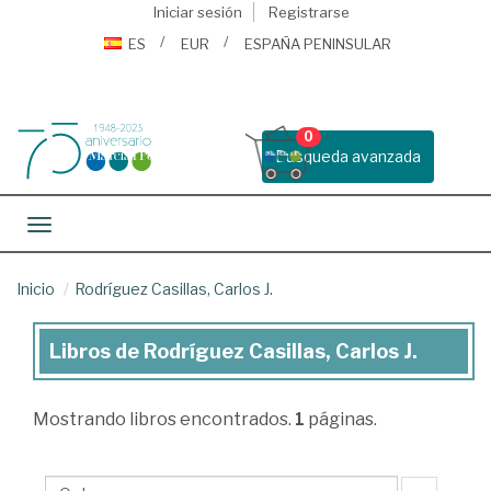
Iniciar sesión
Registrarse
ES
EUR
ESPAÑA PENINSULAR
0
Busqueda avanzada
Toggle navigation
Inicio
Rodríguez Casillas, Carlos J.
Libros de Rodríguez Casillas, Carlos J.
Libros
de
Mostrando
libros encontrados.
1
páginas.
Rodríguez
Casillas,