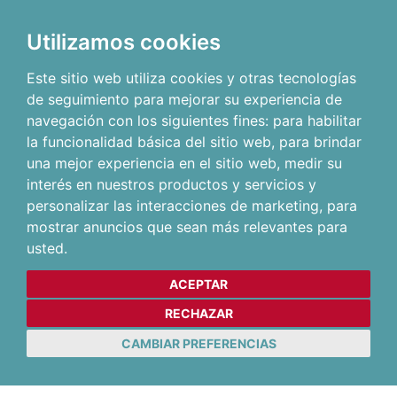
Utilizamos cookies
Este sitio web utiliza cookies y otras tecnologías
de seguimiento para mejorar su experiencia de
navegación con los siguientes fines:
para habilitar
la funcionalidad básica del sitio web
,
para brindar
una mejor experiencia en el sitio web
,
medir su
interés en nuestros productos y servicios y
personalizar las interacciones de marketing
,
para
mostrar anuncios que sean más relevantes para
usted
.
ACEPTAR
RECHAZAR
CAMBIAR PREFERENCIAS