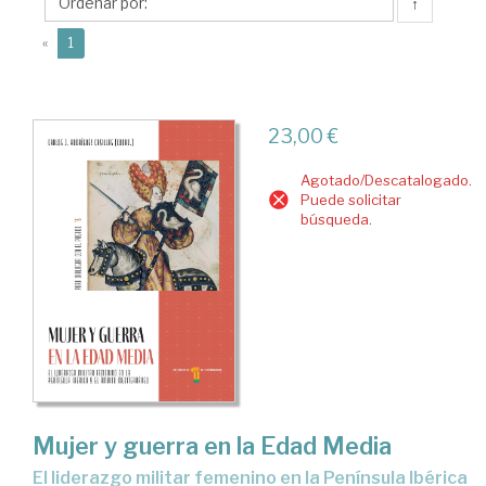
Carlos
↑
J.
(current)
«
1
23,00 €
Agotado/Descatalogado.
Puede solicitar
búsqueda.
Mujer y guerra en la Edad Media
el liderazgo militar femenino en la Península Ibérica