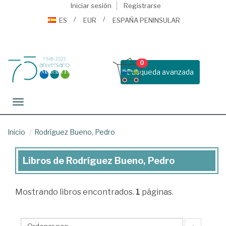
Iniciar sesión
Registrarse
ES
EUR
ESPAÑA PENINSULAR
0
Busqueda avanzada
Toggle navigation
Inicio
Rodríguez Bueno, Pedro
Libros de Rodríguez Bueno, Pedro
Libros
de
Mostrando
libros encontrados.
1
páginas.
Rodríguez
Bueno,