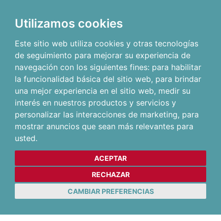
Utilizamos cookies
Este sitio web utiliza cookies y otras tecnologías
de seguimiento para mejorar su experiencia de
navegación con los siguientes fines:
para habilitar
la funcionalidad básica del sitio web
,
para brindar
una mejor experiencia en el sitio web
,
medir su
interés en nuestros productos y servicios y
personalizar las interacciones de marketing
,
para
mostrar anuncios que sean más relevantes para
usted
.
ACEPTAR
RECHAZAR
CAMBIAR PREFERENCIAS