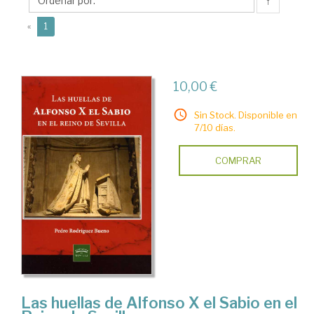
Pedro
↑
(current)
«
1
10,00 €
Sin Stock. Disponible en
7/10 días.
COMPRAR
Las huellas de Alfonso X el Sabio en el