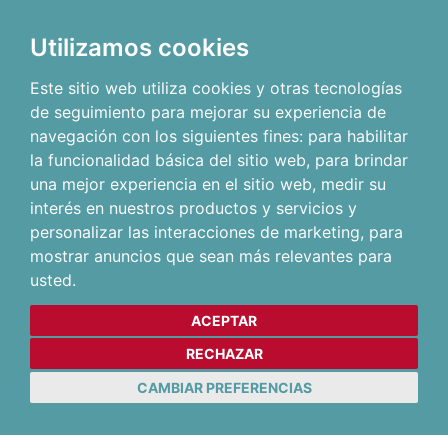
Utilizamos cookies
Este sitio web utiliza cookies y otras tecnologías
de seguimiento para mejorar su experiencia de
navegación con los siguientes fines:
para habilitar
la funcionalidad básica del sitio web
,
para brindar
una mejor experiencia en el sitio web
,
medir su
interés en nuestros productos y servicios y
personalizar las interacciones de marketing
,
para
mostrar anuncios que sean más relevantes para
usted
.
ACEPTAR
RECHAZAR
CAMBIAR PREFERENCIAS