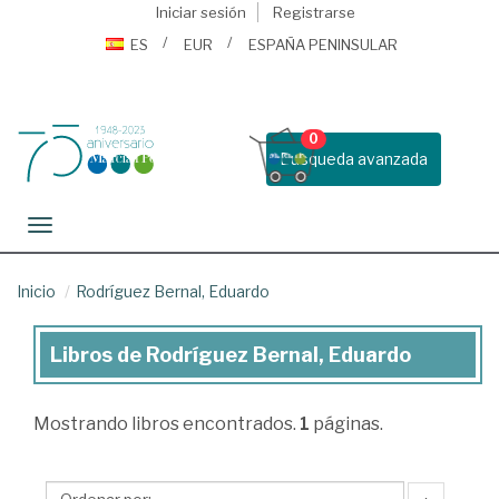
Iniciar sesión
Registrarse
ES
EUR
ESPAÑA PENINSULAR
0
Busqueda avanzada
Toggle navigation
Inicio
Rodríguez Bernal, Eduardo
Libros de Rodríguez Bernal, Eduardo
Libros
de
Mostrando
libros encontrados.
1
páginas.
Rodríguez
Bernal,