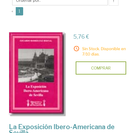
Eduardo
↑
(current)
«
1
5,76 €
Sin Stock. Disponible en
7/10 días.
COMPRAR
La Exposición Ibero-Americana de
Sevilla