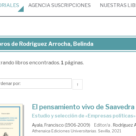
ORIALES
AGENCIA
SUSCRIPCIONES
NUESTRAS
LI
bros de Rodríguez Arrocha, Belinda
ros
trando
libros encontrados.
1
páginas.
dríguez
ocha,
inda
↑
El pensamiento vivo de Saavedra
estudio y selección de «Empresas políticas»
Ayala, Francisco (1906-2009)
Editor/a .
Rodríguez A
Athenaica Ediciones Universitarias. Sevilla, 2021