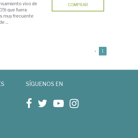
 pensamiento vivo de
COMPRAR
09) que fuera
 es muy frecuente
e ...
(current)
«
1
ES
SÍGUENOS EN