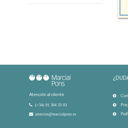
¿DUD
Atención al cliente
Com
Pre
(+34) 91 304 33 03
Polí
atencion@marcialpons.es