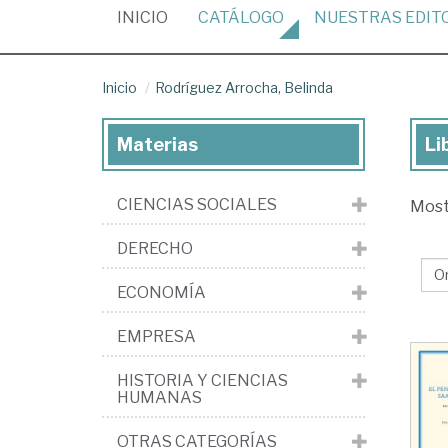
(CURRENT)
INICIO
CATÁLOGO
NUESTRAS
EDIT
Inicio
Rodríguez Arrocha, Belinda
Materias
Li
Lib
de
CIENCIAS SOCIALES
Mos
Ro
Arr
DERECHO
Bel
ECONOMÍA
EMPRESA
HISTORIA Y CIENCIAS
HUMANAS
OTRAS CATEGORÍAS