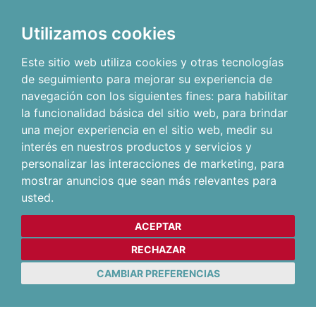
Utilizamos cookies
Este sitio web utiliza cookies y otras tecnologías
de seguimiento para mejorar su experiencia de
navegación con los siguientes fines:
para habilitar
la funcionalidad básica del sitio web
,
para brindar
una mejor experiencia en el sitio web
,
medir su
interés en nuestros productos y servicios y
personalizar las interacciones de marketing
,
para
mostrar anuncios que sean más relevantes para
usted
.
ACEPTAR
RECHAZAR
CAMBIAR PREFERENCIAS