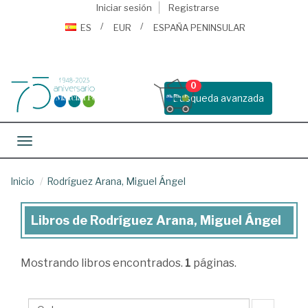
Iniciar sesión
Registrarse
ES
EUR
ESPAÑA PENINSULAR
0
Busqueda avanzada
Toggle navigation
Inicio
Rodríguez Arana, Miguel Ángel
Libros de Rodríguez Arana, Miguel Ángel
Libros
de
Mostrando
libros encontrados.
1
páginas.
Rodríguez
Arana,