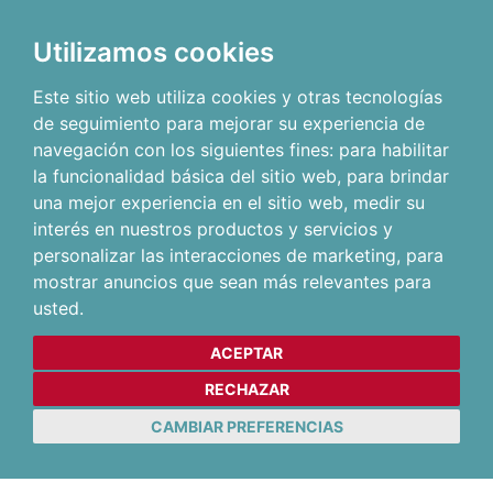
Utilizamos cookies
Este sitio web utiliza cookies y otras tecnologías
de seguimiento para mejorar su experiencia de
navegación con los siguientes fines:
para habilitar
la funcionalidad básica del sitio web
,
para brindar
una mejor experiencia en el sitio web
,
medir su
interés en nuestros productos y servicios y
personalizar las interacciones de marketing
,
para
mostrar anuncios que sean más relevantes para
usted
.
ACEPTAR
RECHAZAR
CAMBIAR PREFERENCIAS