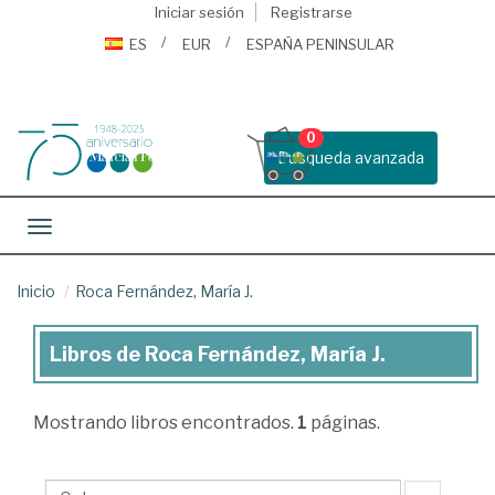
Iniciar sesión
Registrarse
ES
EUR
ESPAÑA PENINSULAR
0
Busqueda avanzada
Toggle navigation
Inicio
Roca Fernández, María J.
Libros de Roca Fernández, María J.
Libros
de
Mostrando
libros encontrados.
1
páginas.
Roca
Fernández,