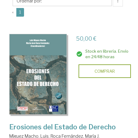
María
↑
J.
(current)
«
1
50,00 €
Stock en librería. Envío
en 24/48 horas
COMPRAR
Erosiones del Estado de Derecho
Míguez Macho, Luis
;
Roca Fernández, María J.