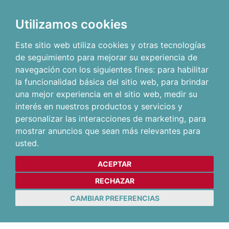
Utilizamos cookies
Este sitio web utiliza cookies y otras tecnologías
de seguimiento para mejorar su experiencia de
navegación con los siguientes fines:
para habilitar
la funcionalidad básica del sitio web
,
para brindar
una mejor experiencia en el sitio web
,
medir su
interés en nuestros productos y servicios y
personalizar las interacciones de marketing
,
para
mostrar anuncios que sean más relevantes para
usted
.
ACEPTAR
RECHAZAR
CAMBIAR PREFERENCIAS