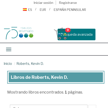
Iniciar sesión
Registrarse
ES
EUR
ESPAÑA PENINSULAR
0
Busqueda avanzada
Toggle navigation
Inicio
Roberts, Kevin D.
Libros de Roberts, Kevin D.
Libros
de
Mostrando
libros encontrados.
1
páginas.
Roberts,
Kevin