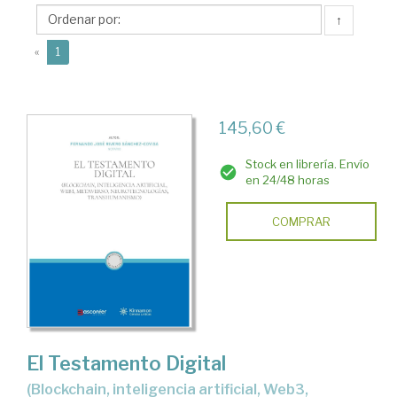
Covisa,
↑
Fernando
(current)
José
«
1
145,60 €
Stock en librería. Envío
en 24/48 horas
COMPRAR
El Testamento Digital
(Blockchain, inteligencia artificial, Web3,