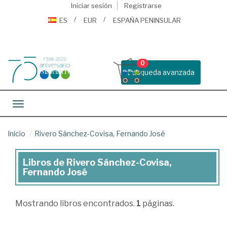
Iniciar sesión
Registrarse
ES
EUR
ESPAÑA PENINSULAR
0
Busqueda avanzada
Toggle navigation
Inicio
Rivero Sánchez-Covisa, Fernando José
Libros de Rivero Sánchez-Covisa,
Libros
Fernando José
de
Rivero
Mostrando
libros encontrados.
1
páginas.
Sánchez-