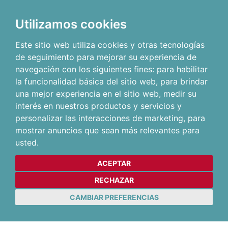
Utilizamos cookies
Este sitio web utiliza cookies y otras tecnologías
de seguimiento para mejorar su experiencia de
navegación con los siguientes fines:
para habilitar
la funcionalidad básica del sitio web
,
para brindar
una mejor experiencia en el sitio web
,
medir su
interés en nuestros productos y servicios y
personalizar las interacciones de marketing
,
para
mostrar anuncios que sean más relevantes para
usted
.
ACEPTAR
RECHAZAR
CAMBIAR PREFERENCIAS