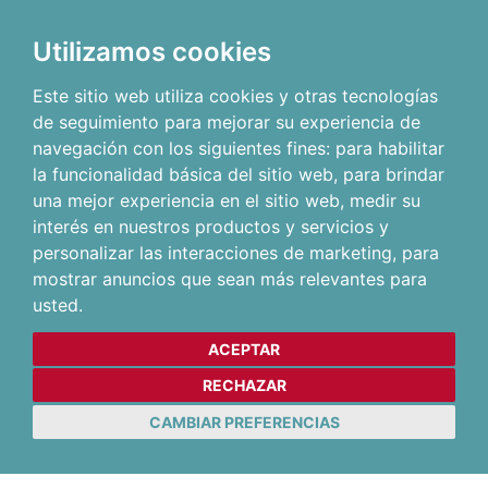
Utilizamos cookies
Este sitio web utiliza cookies y otras tecnologías
de seguimiento para mejorar su experiencia de
navegación con los siguientes fines:
para habilitar
la funcionalidad básica del sitio web
,
para brindar
una mejor experiencia en el sitio web
,
medir su
interés en nuestros productos y servicios y
personalizar las interacciones de marketing
,
para
mostrar anuncios que sean más relevantes para
usted
.
ACEPTAR
RECHAZAR
CAMBIAR PREFERENCIAS