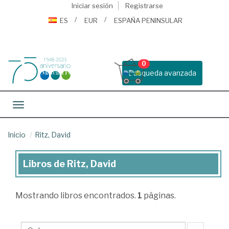
Iniciar sesión
Registrarse
ES
EUR
ESPAÑA PENINSULAR
0
Busqueda avanzada
Toggle navigation
Inicio
Ritz, David
Libros de Ritz, David
Libros
de
Mostrando
libros encontrados.
1
páginas.
Ritz,
David