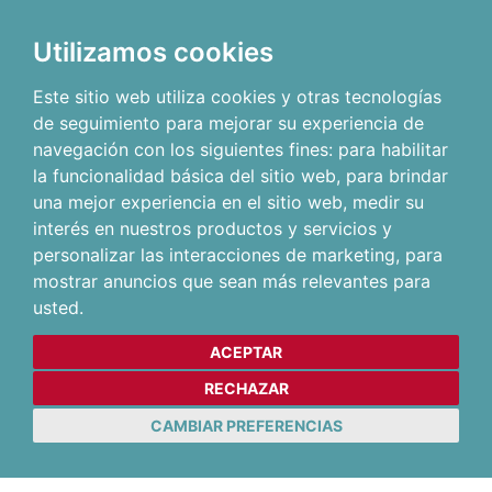
Utilizamos cookies
Este sitio web utiliza cookies y otras tecnologías
de seguimiento para mejorar su experiencia de
navegación con los siguientes fines:
para habilitar
la funcionalidad básica del sitio web
,
para brindar
una mejor experiencia en el sitio web
,
medir su
interés en nuestros productos y servicios y
personalizar las interacciones de marketing
,
para
mostrar anuncios que sean más relevantes para
usted
.
ACEPTAR
RECHAZAR
CAMBIAR PREFERENCIAS