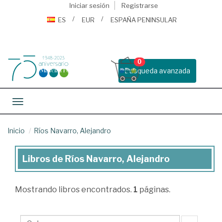
Iniciar sesión
Registrarse
ES
EUR
ESPAÑA PENINSULAR
0
Busqueda avanzada
Toggle navigation
Inicio
Ríos Navarro, Alejandro
Libros de Ríos Navarro, Alejandro
Libros
de
Mostrando
libros encontrados.
1
páginas.
Ríos
Navarro,