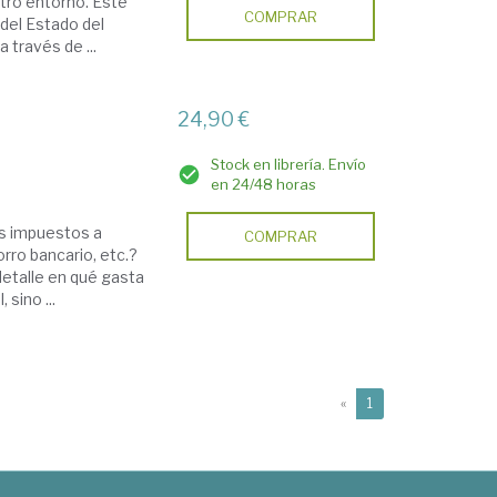
tro entorno. Este
COMPRAR
 del Estado del
 través de ...
24,90 €
Stock en librería. Envío
en 24/48 horas
os impuestos a
COMPRAR
orro bancario, etc.?
detalle en qué gasta
 sino ...
(current)
«
1