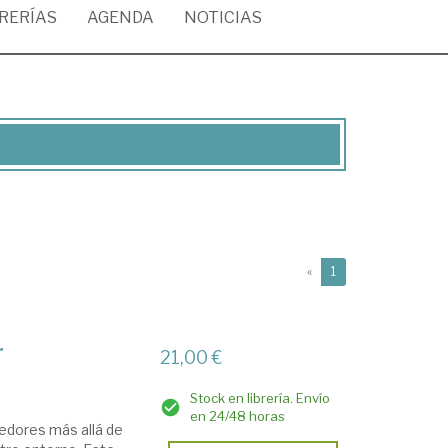
BRERÍAS
AGENDA
NOTICIAS
(current)
«
1
r
21,00 €
Stock en librería. Envío
en 24/48 horas
edores más allá de