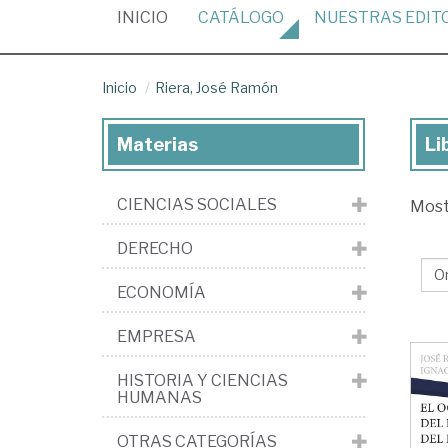
(CURRENT)
INICIO
CATÁLOGO
NUESTRAS
EDIT
Inicio
Riera, José Ramón
Materias
Li
Lib
de
CIENCIAS SOCIALES
Mos
Rie
Jo
DERECHO
Ra
ECONOMÍA
EMPRESA
HISTORIA Y CIENCIAS
HUMANAS
OTRAS CATEGORÍAS