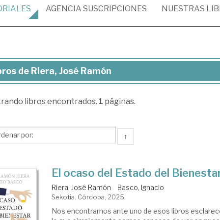
ORIALES
AGENCIA
SUSCRIPCIONES
NUESTRAS
LI
bros de Riera, José Ramón
ros
trando
libros encontrados.
1
páginas.
ra,
sé
món
↑
El ocaso del Estado del Bienesta
Riera, José Ramón
Basco, Ignacio
Sekotia. Córdoba, 2025
Nos encontramos ante uno de esos libros esclarec