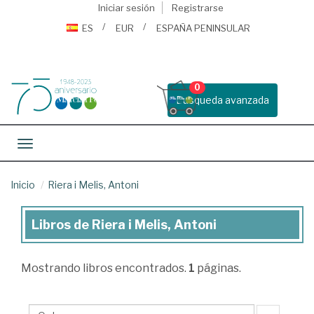
Iniciar sesión
Registrarse
ES
EUR
ESPAÑA PENINSULAR
0
Busqueda avanzada
Toggle navigation
Inicio
Riera i Melis, Antoni
Libros de Riera i Melis, Antoni
Libros
de
Mostrando
libros encontrados.
1
páginas.
Riera
i