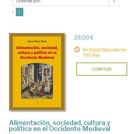
Melis,
↑
Antoni
(current)
«
1
29,00 €
Sin Stock. Disponible en
7/10 días.
COMPRAR
Alimentación, sociedad, cultura y
política en el Occidente Medieval