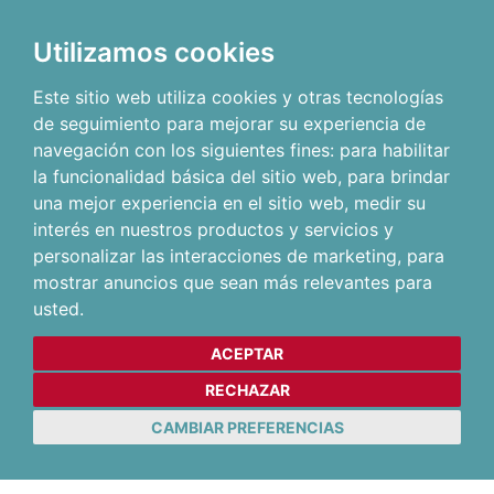
Utilizamos cookies
Este sitio web utiliza cookies y otras tecnologías
de seguimiento para mejorar su experiencia de
navegación con los siguientes fines:
para habilitar
la funcionalidad básica del sitio web
,
para brindar
una mejor experiencia en el sitio web
,
medir su
interés en nuestros productos y servicios y
personalizar las interacciones de marketing
,
para
mostrar anuncios que sean más relevantes para
usted
.
ACEPTAR
RECHAZAR
CAMBIAR PREFERENCIAS