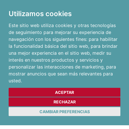
Utilizamos cookies
Este sitio web utiliza cookies y otras tecnologías
de seguimiento para mejorar su experiencia de
navegación con los siguientes fines:
para habilitar
la funcionalidad básica del sitio web
,
para brindar
una mejor experiencia en el sitio web
,
medir su
interés en nuestros productos y servicios y
personalizar las interacciones de marketing
,
para
mostrar anuncios que sean más relevantes para
usted
.
ACEPTAR
RECHAZAR
CAMBIAR PREFERENCIAS