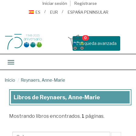
Iniciar sesión
Registrarse
ES
EUR
ESPAÑA PENINSULAR
0
Busqueda avanzada
Toggle navigation
Inicio
Reynaers, Anne-Marie
Libros de Reynaers, Anne-Marie
Libros
de
Mostrando
libros encontrados.
1
páginas.
Reynaers,
Anne-