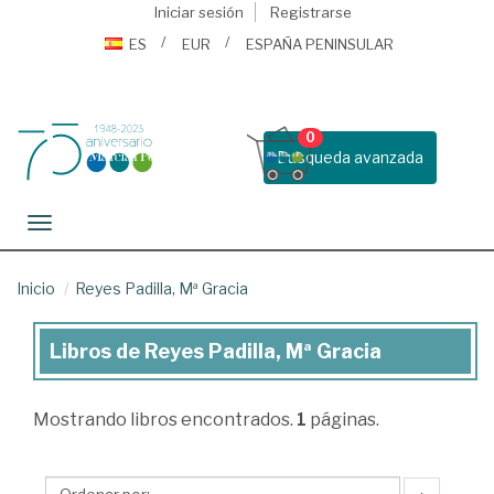
Iniciar sesión
Registrarse
ES
EUR
ESPAÑA PENINSULAR
0
Busqueda avanzada
Toggle navigation
Inicio
Reyes Padilla, Mª Gracia
Libros de Reyes Padilla, Mª Gracia
Libros
de
Mostrando
libros encontrados.
1
páginas.
Reyes
Padilla,