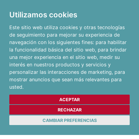
Utilizamos cookies
Este sitio web utiliza cookies y otras tecnologías
de seguimiento para mejorar su experiencia de
navegación con los siguientes fines:
para habilitar
la funcionalidad básica del sitio web
,
para brindar
una mejor experiencia en el sitio web
,
medir su
interés en nuestros productos y servicios y
personalizar las interacciones de marketing
,
para
mostrar anuncios que sean más relevantes para
usted
.
ACEPTAR
RECHAZAR
CAMBIAR PREFERENCIAS