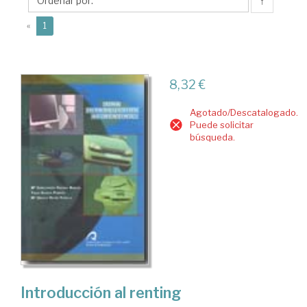
Mª
↑
Gracia
(current)
«
1
8,32 €
Agotado/Descatalogado.
Puede solicitar
búsqueda.
Introducción al renting