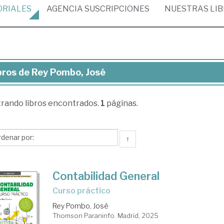
ORIALES
AGENCIA
SUSCRIPCIONES
NUESTRAS
LI
bros de Rey Pombo, José
ros
trando
libros encontrados.
1
páginas.
y
mbo,
sé
↑
Contabilidad General
Curso práctico
Rey Pombo, José
Thomson Paraninfo. Madrid, 2025