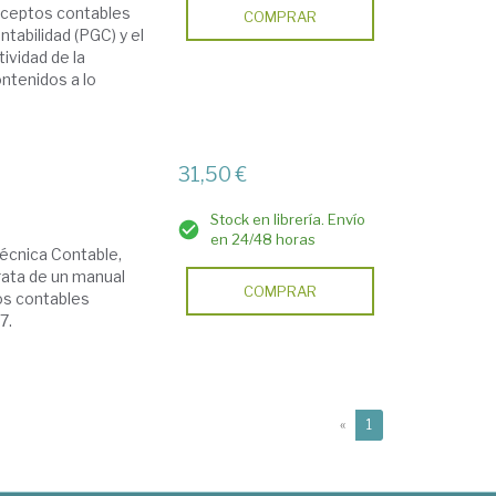
onceptos contables
COMPRAR
tabilidad (PGC) y el
ividad de la
ntenidos a lo
31,50 €
Stock en librería. Envío
en 24/48 horas
Técnica Contable,
trata de un manual
COMPRAR
tos contables
7.
(current)
«
1