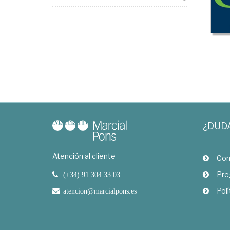
¿DUD
Atención al cliente
Com
Pre
(+34) 91 304 33 03
Polí
atencion@marcialpons.es