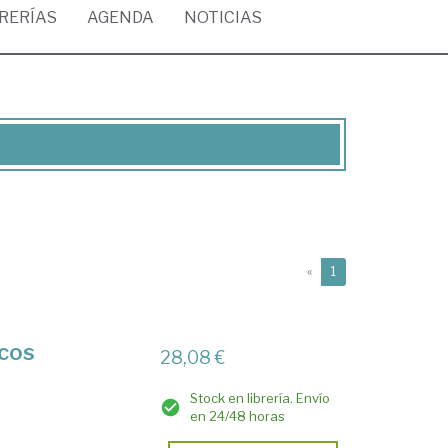
BRERÍAS
AGENDA
NOTICIAS
(current)
«
1
icos
28,08 €
Stock en librería. Envío
en 24/48 horas