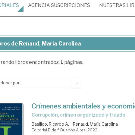
ORIALES
AGENCIA
SUSCRIPCIONES
NUESTRAS
LI
bros de Renaud, María Carolina
ros
trando
libros encontrados.
1
páginas.
naud,
ría
olina
↑
Crímenes ambientales y económ
corrupción, crimen organizado y fraude
Basilico, Ricardo A.
Renaud, María Carolina
Editorial B de f. Buenos Aires, 2022