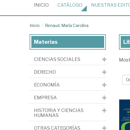
(CURRENT)
INICIO
CATÁLOGO
NUESTRAS
EDIT
Inicio
Renaud, María Carolina
Materias
Li
Lib
de
CIENCIAS SOCIALES
Mos
Re
Ma
DERECHO
Car
ECONOMÍA
EMPRESA
HISTORIA Y CIENCIAS
HUMANAS
OTRAS CATEGORÍAS