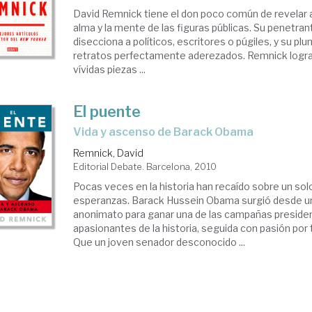
David Remnick tiene el don poco común de revelar a
alma y la mente de las figuras públicas. Su penetra
disecciona a políticos, escritores o púgiles, y su pl
retratos perfectamente aderezados. Remnick logra
vívidas piezas ...
El puente
vida y ascenso de Barack Obama
Remnick, David
Editorial Debate. Barcelona, 2010
Pocas veces en la historia han recaído sobre un so
esperanzas. Barack Hussein Obama surgió desde un
anonimato para ganar una de las campañas preside
apasionantes de la historia, seguida con pasión por 
Que un joven senador desconocido ...