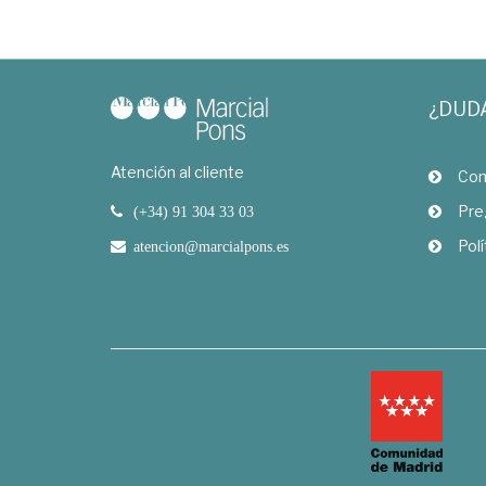
¿DUD
Atención al cliente
Com
Pre
(+34) 91 304 33 03
Polí
atencion@marcialpons.es