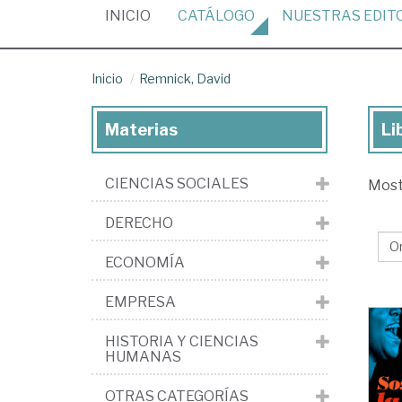
(CURRENT)
INICIO
CATÁLOGO
NUESTRAS
EDIT
Inicio
Remnick, David
Materias
Li
Lib
de
CIENCIAS SOCIALES
Mos
Re
Da
DERECHO
ECONOMÍA
EMPRESA
HISTORIA Y CIENCIAS
HUMANAS
OTRAS CATEGORÍAS