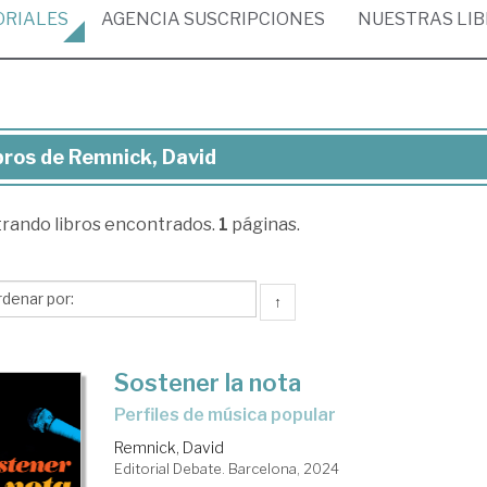
ORIALES
AGENCIA
SUSCRIPCIONES
NUESTRAS
LI
bros de Remnick, David
ros
trando
libros encontrados.
1
páginas.
mnick,
vid
↑
Sostener la nota
perfiles de música popular
Remnick, David
Editorial Debate. Barcelona, 2024