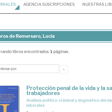
ORIALES
AGENCIA
SUSCRIPCIONES
NUESTRAS
LI
bros de Remersaro, Lucía
ros
trando
libros encontrados.
1
páginas.
mersaro,
ía
↑
Protección penal de la vida y la s
trabajadores
análisis político-criminal y dogmático del delito de riesgos
laborales