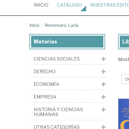
(CURRENT)
INICIO
CATÁLOGO
NUESTRAS
EDIT
Inicio
Remersaro, Lucía
Materias
Li
Lib
de
CIENCIAS SOCIALES
Mos
Re
Luc
DERECHO
ECONOMÍA
EMPRESA
HISTORIA Y CIENCIAS
HUMANAS
OTRAS CATEGORÍAS