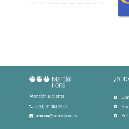
¿DUD
Atención al cliente
Com
Pre
(+34) 91 304 33 03
Polí
atencion@marcialpons.es