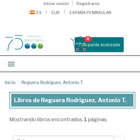
Iniciar sesión
Registrarse
ES
EUR
ESPAÑA PENINSULAR
0
Busqueda avanzada
Toggle navigation
Inicio
Reguera Rodríguez, Antonio T.
Libros de Reguera Rodríguez, Antonio T.
Libros
de
Mostrando
libros encontrados.
1
páginas.
Reguera
Rodríguez,