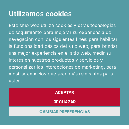
Utilizamos cookies
Este sitio web utiliza cookies y otras tecnologías
de seguimiento para mejorar su experiencia de
navegación con los siguientes fines:
para habilitar
la funcionalidad básica del sitio web
,
para brindar
una mejor experiencia en el sitio web
,
medir su
interés en nuestros productos y servicios y
personalizar las interacciones de marketing
,
para
mostrar anuncios que sean más relevantes para
usted
.
ACEPTAR
RECHAZAR
CAMBIAR PREFERENCIAS