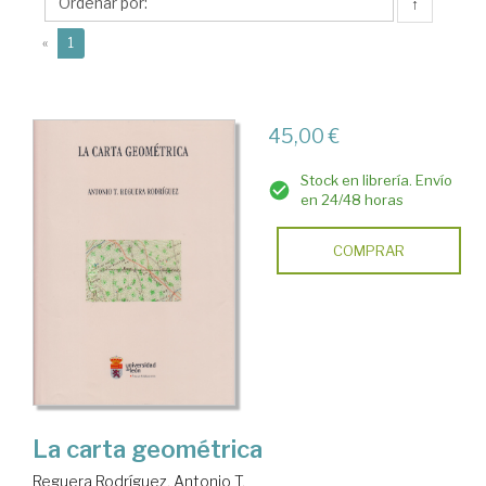
Antonio
↑
T.
(current)
«
1
45,00 €
Stock en librería. Envío
en 24/48 horas
COMPRAR
La carta geométrica
Reguera Rodríguez, Antonio T.