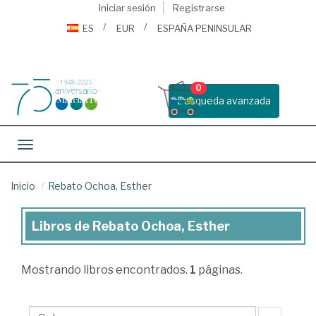
Iniciar sesión
Registrarse
ES
EUR
ESPAÑA PENINSULAR
0
Busqueda avanzada
Toggle navigation
Inicio
Rebato Ochoa, Esther
Libros de Rebato Ochoa, Esther
Libros
de
Mostrando
libros encontrados.
1
páginas.
Rebato
Ochoa,