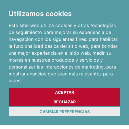
Utilizamos cookies
Este sitio web utiliza cookies y otras tecnologías
de seguimiento para mejorar su experiencia de
navegación con los siguientes fines:
para habilitar
la funcionalidad básica del sitio web
,
para brindar
una mejor experiencia en el sitio web
,
medir su
interés en nuestros productos y servicios y
personalizar las interacciones de marketing
,
para
mostrar anuncios que sean más relevantes para
usted
.
ACEPTAR
RECHAZAR
CAMBIAR PREFERENCIAS