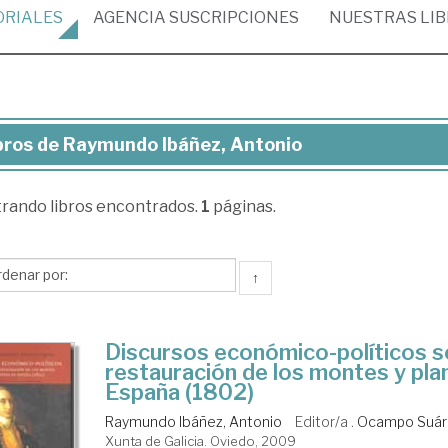
ORIALES
AGENCIA
SUSCRIPCIONES
NUESTRAS
LI
bros de Raymundo Ibáñez, Antonio
ros
trando
libros encontrados.
1
páginas.
ymundo
ñez,
tonio
↑
Discursos económico-políticos s
restauración de los montes y pla
España (1802)
Raymundo Ibáñez, Antonio
Editor/a .
Ocampo Suáre
Xunta de Galicia. Oviedo, 2009