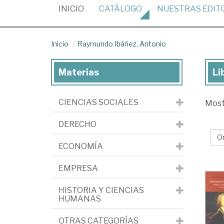
(CURRENT)
INICIO
CATÁLOGO
NUESTRAS
EDIT
Inicio
Raymundo Ibáñez, Antonio
Materias
Li
Lib
de
CIENCIAS SOCIALES
Mos
Ra
Ibá
DERECHO
An
ECONOMÍA
EMPRESA
HISTORIA Y CIENCIAS
HUMANAS
OTRAS CATEGORÍAS