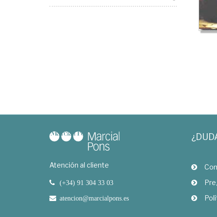
¿DUD
Atención al cliente
Com
Pre
(+34) 91 304 33 03
Polí
atencion@marcialpons.es