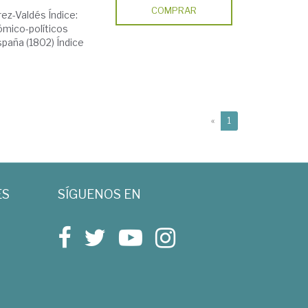
COMPRAR
ez-Valdés Índice:
ómico-políticos
spaña (1802) Índice
(current)
«
1
ES
SÍGUENOS EN