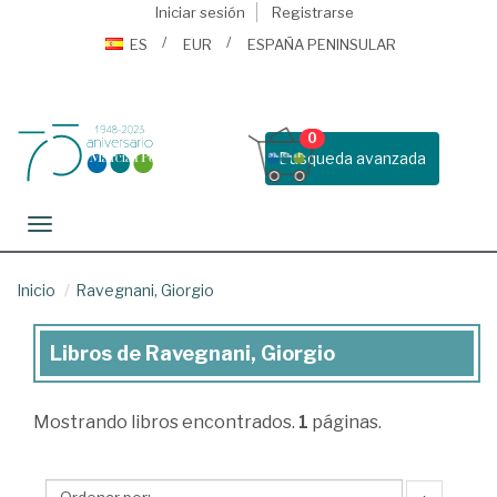
Iniciar sesión
Registrarse
ES
EUR
ESPAÑA PENINSULAR
0
Busqueda avanzada
Toggle navigation
Inicio
Ravegnani, Giorgio
Libros de Ravegnani, Giorgio
Libros
de
Mostrando
libros encontrados.
1
páginas.
Ravegnani,
Giorgio