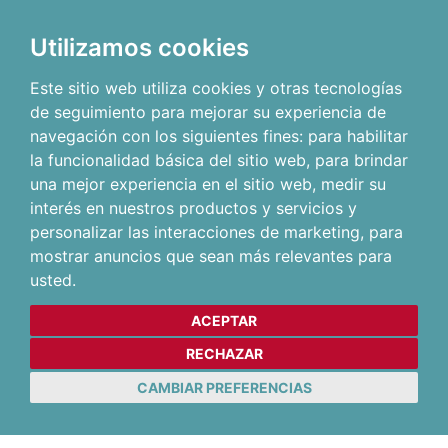
Utilizamos cookies
Este sitio web utiliza cookies y otras tecnologías
de seguimiento para mejorar su experiencia de
navegación con los siguientes fines:
para habilitar
la funcionalidad básica del sitio web
,
para brindar
una mejor experiencia en el sitio web
,
medir su
interés en nuestros productos y servicios y
personalizar las interacciones de marketing
,
para
mostrar anuncios que sean más relevantes para
usted
.
ACEPTAR
RECHAZAR
CAMBIAR PREFERENCIAS