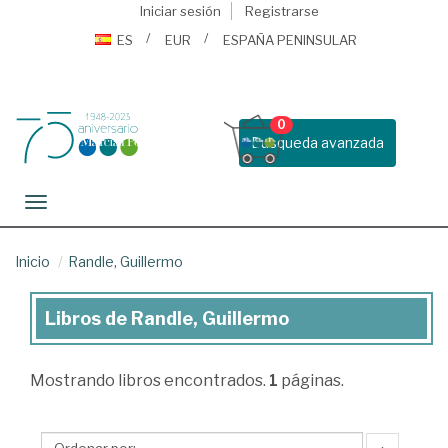
Iniciar sesión
Registrarse
ES
EUR
ESPAÑA PENINSULAR
0
Busqueda avanzada
Toggle navigation
Inicio
Randle, Guillermo
Libros de Randle, Guillermo
Libros
de
Mostrando
libros encontrados.
1
páginas.
Randle,
Guillermo