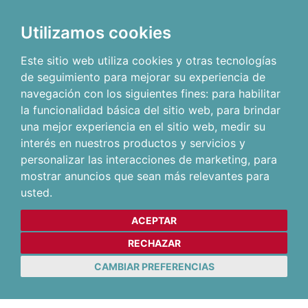
Utilizamos cookies
Este sitio web utiliza cookies y otras tecnologías
de seguimiento para mejorar su experiencia de
navegación con los siguientes fines:
para habilitar
la funcionalidad básica del sitio web
,
para brindar
una mejor experiencia en el sitio web
,
medir su
interés en nuestros productos y servicios y
personalizar las interacciones de marketing
,
para
mostrar anuncios que sean más relevantes para
usted
.
ACEPTAR
RECHAZAR
CAMBIAR PREFERENCIAS