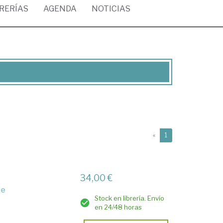
BRERÍAS
AGENDA
NOTICIAS
(current)
«
1
34,00 €
re
Stock en librería. Envío
en 24/48 horas