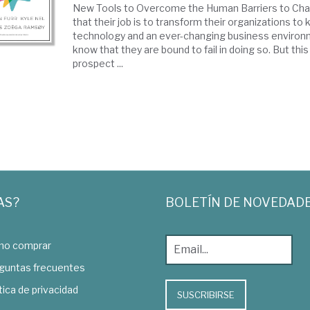
New Tools to Overcome the Human Barriers to Ch
that their job is to transform their organizations to
technology and an ever-changing business environ
know that they are bound to fail in doing so. But thi
prospect ...
AS?
BOLETÍN DE NOVEDAD
o comprar
guntas frecuentes
tica de privacidad
SUSCRIBIRSE