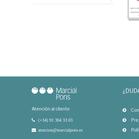
¿DUD
Atención al cliente
Com
Pre
(+34) 91 304 33 03
Polí
atencion@marcialpons.es