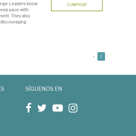
ange Leaders know
COMPRAR
 keep pace with
ment. They also
s discouraging
(current)
«
1
ES
SÍGUENOS EN