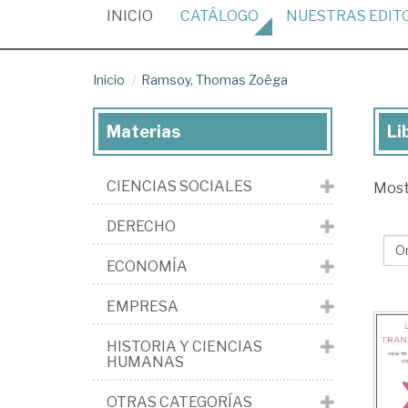
(CURRENT)
INICIO
CATÁLOGO
NUESTRAS
EDIT
Inicio
Ramsoy, Thomas Zoëga
Materias
Li
Lib
de
CIENCIAS SOCIALES
Mos
Ra
Th
DERECHO
Zo
ECONOMÍA
EMPRESA
HISTORIA Y CIENCIAS
HUMANAS
OTRAS CATEGORÍAS