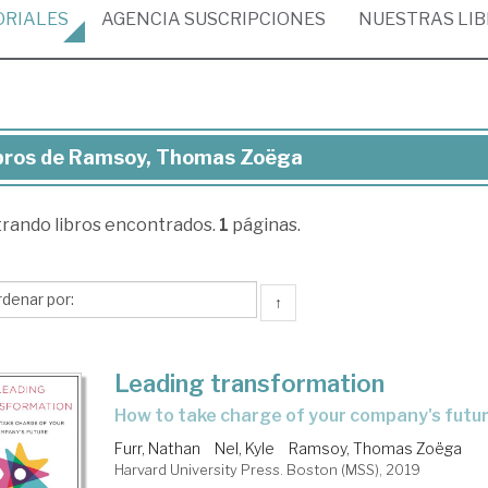
ORIALES
AGENCIA
SUSCRIPCIONES
NUESTRAS
LI
bros de Ramsoy, Thomas Zoëga
ros
trando
libros encontrados.
1
páginas.
msoy,
omas
ëga
↑
Leading transformation
how to take charge of your company's futu
Furr, Nathan
Nel, Kyle
Ramsoy, Thomas Zoëga
Harvard University Press. Boston (MSS), 2019