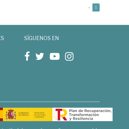
(current)
«
1
ES
SÍGUENOS EN