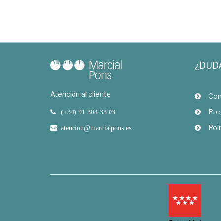
¿DUD
Atención al cliente
Com
Pre
(+34) 91 304 33 03
Polí
atencion@marcialpons.es