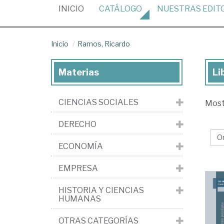
(CURRENT)
INICIO
CATÁLOGO
NUESTRAS
EDIT
Inicio
Ramos, Ricardo
Materias
Li
Lib
de
CIENCIAS SOCIALES
Mos
Ra
Ri
DERECHO
ECONOMÍA
EMPRESA
HISTORIA Y CIENCIAS
HUMANAS
OTRAS CATEGORÍAS