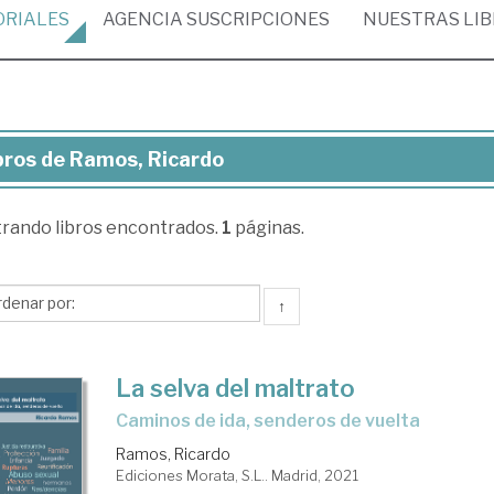
ORIALES
AGENCIA
SUSCRIPCIONES
NUESTRAS
LI
bros de Ramos, Ricardo
ros
trando
libros encontrados.
1
páginas.
mos,
cardo
↑
La selva del maltrato
caminos de ida, senderos de vuelta
Ramos, Ricardo
Ediciones Morata, S.L.. Madrid, 2021